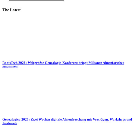
The Latest
RootsTech 2026: Weltgrößte Genealogie-Konferenz bringt Millionen Ahnenforscher
zusammen
Genealogica 2026: Zwei Wochen digitale Ahnenforschung mit Vorträgen, Workshops und
Austausch