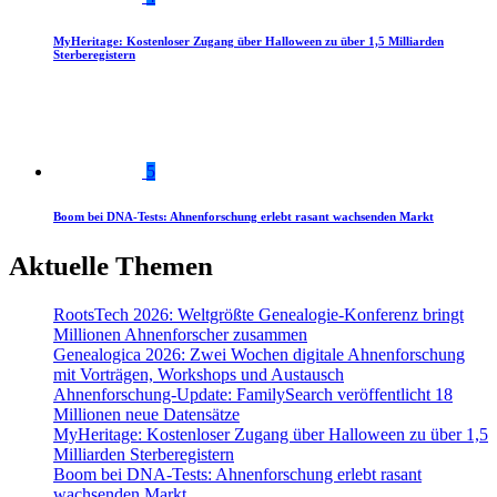
MyHeritage: Kostenloser Zugang über Halloween zu über 1,5 Milliarden
Sterberegistern
5
Boom bei DNA-Tests: Ahnenforschung erlebt rasant wachsenden Markt
Aktuelle Themen
RootsTech 2026: Weltgrößte Genealogie-Konferenz bringt
Millionen Ahnenforscher zusammen
Genealogica 2026: Zwei Wochen digitale Ahnenforschung
mit Vorträgen, Workshops und Austausch
Ahnenforschung-Update: FamilySearch veröffentlicht 18
Millionen neue Datensätze
MyHeritage: Kostenloser Zugang über Halloween zu über 1,5
Milliarden Sterberegistern
Boom bei DNA-Tests: Ahnenforschung erlebt rasant
wachsenden Markt