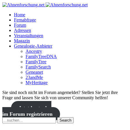
Home
Fernabfrage
Forum
Adressen
Veranstaltungen
Magazin
Genealogie-Anbieter
Ancestry
FamilyTreeDNA
FamilyTree
FamilySearch
Geneanet
23andMe
MyHeritage
Sie sind noch nicht im Forum angemeldet? Stellen Sie jetzt ihre
Frage und lassen Sie sich von unserer Community helfen!
Jetzt kostenlos
im Forum registrieren
Search