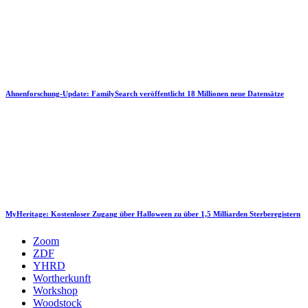
Ahnenforschung-Update: FamilySearch veröffentlicht 18 Millionen neue Datensätze
MyHeritage: Kostenloser Zugang über Halloween zu über 1,5 Milliarden Sterberegistern
Zoom
ZDF
YHRD
Wortherkunft
Workshop
Woodstock