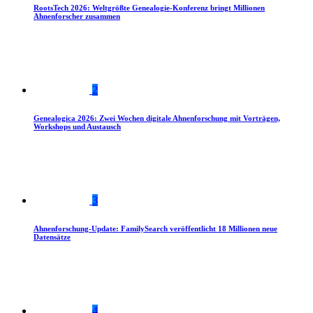
RootsTech 2026: Weltgrößte Genealogie-Konferenz bringt Millionen
Ahnenforscher zusammen
2
Genealogica 2026: Zwei Wochen digitale Ahnenforschung mit Vorträgen,
Workshops und Austausch
3
Ahnenforschung-Update: FamilySearch veröffentlicht 18 Millionen neue
Datensätze
4