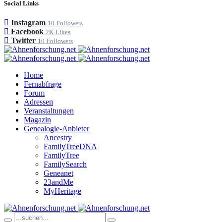
Social Links
Instagram
10
Followers
Facebook
2K
Likes
Twitter
10
Followers
Home
Fernabfrage
Forum
Adressen
Veranstaltungen
Magazin
Genealogie-Anbieter
Ancestry
FamilyTreeDNA
FamilyTree
FamilySearch
Geneanet
23andMe
MyHeritage