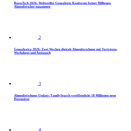
RootsTech 2026: Weltgrößte Genealogie-Konferenz bringt Millionen
Ahnenforscher zusammen
2
Genealogica 2026: Zwei Wochen digitale Ahnenforschung mit Vorträgen,
Workshops und Austausch
3
Ahnenforschung-Update: FamilySearch veröffentlicht 18 Millionen neue
Datensätze
4