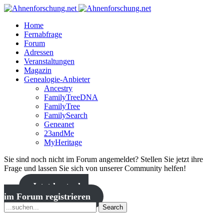
Home
Fernabfrage
Forum
Adressen
Veranstaltungen
Magazin
Genealogie-Anbieter
Ancestry
FamilyTreeDNA
FamilyTree
FamilySearch
Geneanet
23andMe
MyHeritage
Sie sind noch nicht im Forum angemeldet? Stellen Sie jetzt ihre
Frage und lassen Sie sich von unserer Community helfen!
Jetzt kostenlos
im Forum registrieren
Search