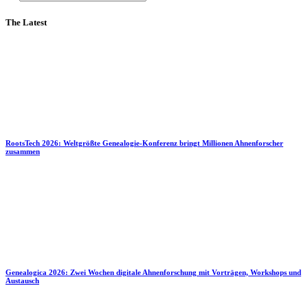
The Latest
RootsTech 2026: Weltgrößte Genealogie-Konferenz bringt Millionen Ahnenforscher
zusammen
Genealogica 2026: Zwei Wochen digitale Ahnenforschung mit Vorträgen, Workshops und
Austausch