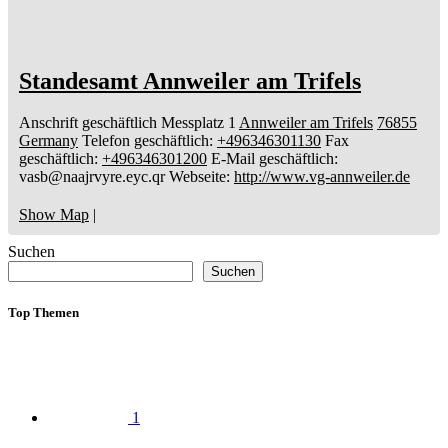
Standesamt Annweiler am Trifels
Anschrift geschäftlich
Messplatz 1
Annweiler am Trifels
76855
Germany
Telefon geschäftlich
:
+496346301130
Fax
geschäftlich
:
+496346301200
E-Mail geschäftlich
:
vasb@naajrvyre.eyc.qr
Webseite
:
http://www.vg-annweiler.de
Show Map
|
Suchen
Suchen
Top Themen
1