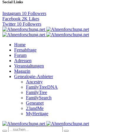
Social Links
Instagram
10
Followers
Facebook
2K
Likes
Twitter
10
Followers
Home
Fernabfrage
Forum
Adressen
Veranstaltungen
Magazin
Genealogie-Anbieter
Ancestry
FamilyTreeDNA
FamilyTree
FamilySearch
Geneanet
23andMe
MyHeritage