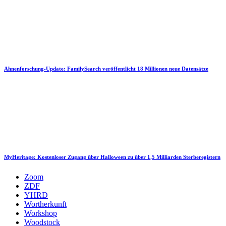
Ahnenforschung-Update: FamilySearch veröffentlicht 18 Millionen neue Datensätze
MyHeritage: Kostenloser Zugang über Halloween zu über 1,5 Milliarden Sterberegistern
Zoom
ZDF
YHRD
Wortherkunft
Workshop
Woodstock