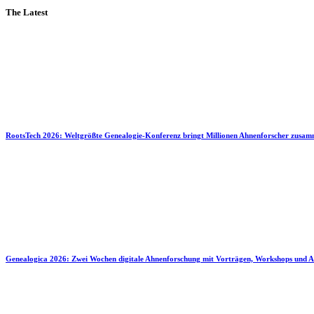
The Latest
RootsTech 2026: Weltgrößte Genealogie-Konferenz bringt Millionen Ahnenforscher zusa
Genealogica 2026: Zwei Wochen digitale Ahnenforschung mit Vorträgen, Workshops und A