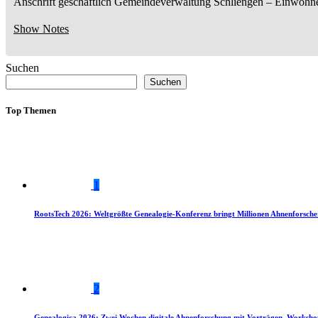
Anschrift geschäftlich
Gemeindeverwaltung Schliengen
– Einwohn
Show Notes
Suchen
Suchen
Top Themen
1
RootsTech 2026: Weltgrößte Genealogie-Konferenz bringt Millionen Ahnenforsch
2
Genealogica 2026: Zwei Wochen digitale Ahnenforschung mit Vorträgen, Worksho