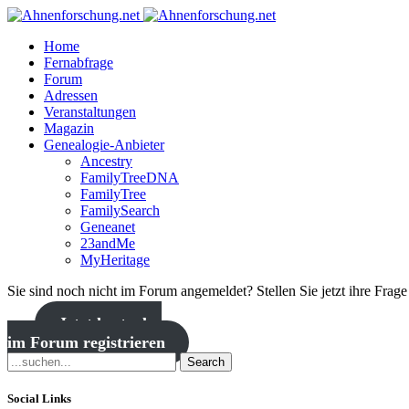
Home
Fernabfrage
Forum
Adressen
Veranstaltungen
Magazin
Genealogie-Anbieter
Ancestry
FamilyTreeDNA
FamilyTree
FamilySearch
Geneanet
23andMe
MyHeritage
Sie sind noch nicht im Forum angemeldet? Stellen Sie jetzt ihre Frag
Jetzt kostenlos
im Forum registrieren
Search
Social Links