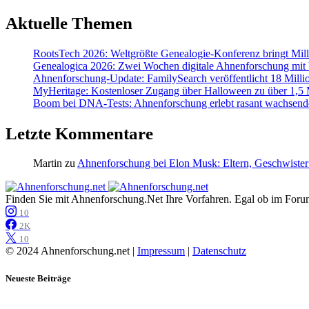
Aktuelle Themen
RootsTech 2026: Weltgrößte Genealogie-Konferenz bringt Mi
Genealogica 2026: Zwei Wochen digitale Ahnenforschung mit
Ahnenforschung-Update: FamilySearch veröffentlicht 18 Milli
MyHeritage: Kostenloser Zugang über Halloween zu über 1,5 Mi
Boom bei DNA-Tests: Ahnenforschung erlebt rasant wachsend
Letzte Kommentare
Martin
zu
Ahnenforschung bei Elon Musk: Eltern, Geschwister
Finden Sie mit Ahnenforschung.Net Ihre Vorfahren. Egal ob im Forum,
10
2K
10
© 2024 Ahnenforschung.net |
Impressum
|
Datenschutz
Neueste Beiträge