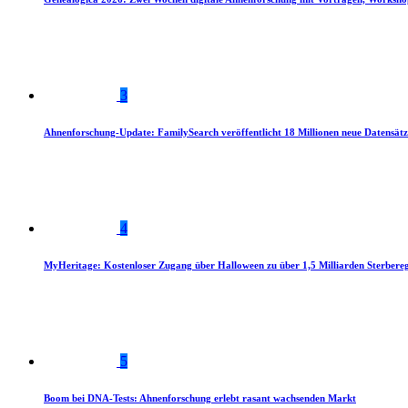
3
Ahnenforschung-Update: FamilySearch veröffentlicht 18 Millionen neue Datensätz
4
MyHeritage: Kostenloser Zugang über Halloween zu über 1,5 Milliarden Sterbereg
5
Boom bei DNA-Tests: Ahnenforschung erlebt rasant wachsenden Markt