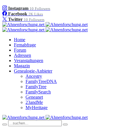
Instagram
10
Followers
Facebook
2K
Likes
Twitter
10
Followers
Home
Fernabfrage
Forum
Adressen
Veranstaltungen
Magazin
Genealogie-Anbieter
Ancestry
FamilyTreeDNA
FamilyTree
FamilySearch
Geneanet
23andMe
MyHeritage