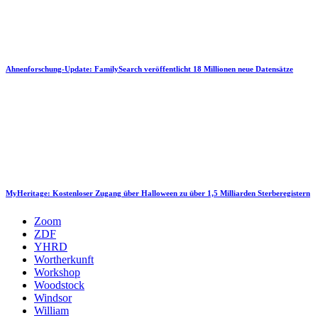
Ahnenforschung-Update: FamilySearch veröffentlicht 18 Millionen neue Datensätze
MyHeritage: Kostenloser Zugang über Halloween zu über 1,5 Milliarden Sterberegistern
Zoom
ZDF
YHRD
Wortherkunft
Workshop
Woodstock
Windsor
William