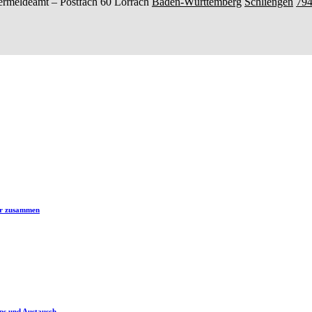
ermeldeamt –
Postfach 60
Lörrach
Baden-Württemberg
Schliengen
79
er zusammen
ps und Austausch