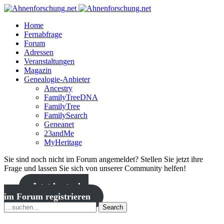
Home
Fernabfrage
Forum
Adressen
Veranstaltungen
Magazin
Genealogie-Anbieter
Ancestry
FamilyTreeDNA
FamilyTree
FamilySearch
Geneanet
23andMe
MyHeritage
Sie sind noch nicht im Forum angemeldet? Stellen Sie jetzt ihre
Frage und lassen Sie sich von unserer Community helfen!
Jetzt kostenlos
im Forum registrieren
Search