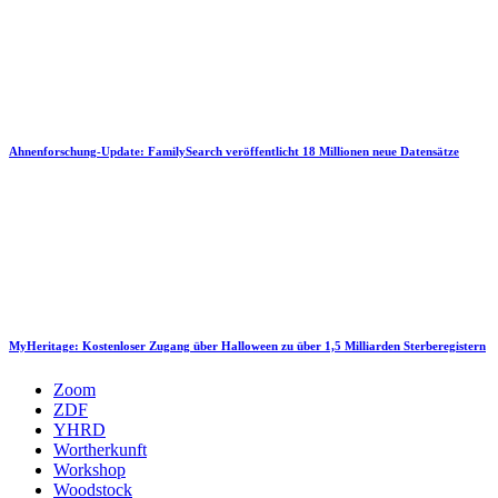
Ahnenforschung-Update: FamilySearch veröffentlicht 18 Millionen neue Datensätze
MyHeritage: Kostenloser Zugang über Halloween zu über 1,5 Milliarden Sterberegistern
Zoom
ZDF
YHRD
Wortherkunft
Workshop
Woodstock