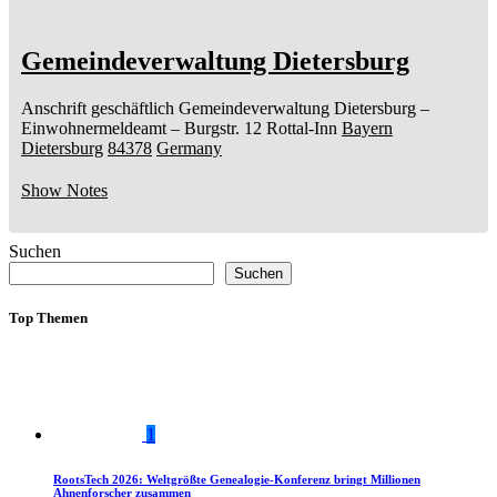
Gemeindeverwaltung Dietersburg
Anschrift geschäftlich
Gemeindeverwaltung Dietersburg
–
Einwohnermeldeamt –
Burgstr. 12
Rottal-Inn
Bayern
Dietersburg
84378
Germany
Show Notes
Suchen
Suchen
Top Themen
1
RootsTech 2026: Weltgrößte Genealogie-Konferenz bringt Millionen
Ahnenforscher zusammen