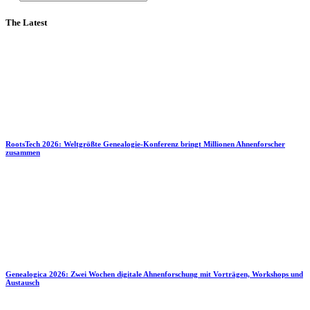
The Latest
RootsTech 2026: Weltgrößte Genealogie-Konferenz bringt Millionen Ahnenforscher
zusammen
Genealogica 2026: Zwei Wochen digitale Ahnenforschung mit Vorträgen, Workshops und
Austausch