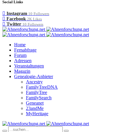
Social Links
Instagram
10
Followers
Facebook
2K
Likes
Twitter
10
Followers
Home
Fernabfrage
Forum
Adressen
Veranstaltungen
Magazin
Genealogie-Anbieter
Ancestry
FamilyTreeDNA
FamilyTree
FamilySearch
Geneanet
23andMe
MyHeritage