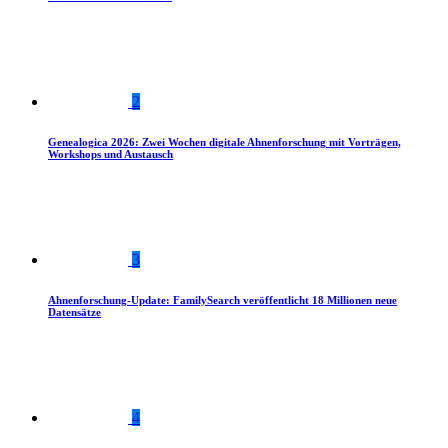
2
Genealogica 2026: Zwei Wochen digitale Ahnenforschung mit Vorträgen,
Workshops und Austausch
3
Ahnenforschung-Update: FamilySearch veröffentlicht 18 Millionen neue
Datensätze
4