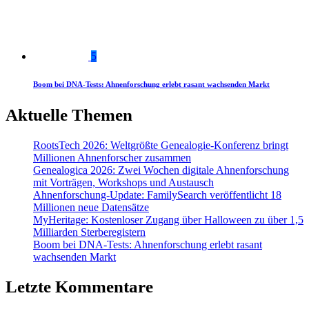
5
Boom bei DNA-Tests: Ahnenforschung erlebt rasant wachsenden Markt
Aktuelle Themen
RootsTech 2026: Weltgrößte Genealogie-Konferenz bringt
Millionen Ahnenforscher zusammen
Genealogica 2026: Zwei Wochen digitale Ahnenforschung
mit Vorträgen, Workshops und Austausch
Ahnenforschung-Update: FamilySearch veröffentlicht 18
Millionen neue Datensätze
MyHeritage: Kostenloser Zugang über Halloween zu über 1,5
Milliarden Sterberegistern
Boom bei DNA-Tests: Ahnenforschung erlebt rasant
wachsenden Markt
Letzte Kommentare