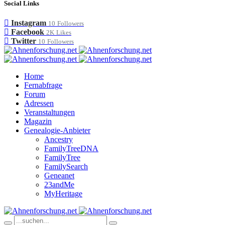
Social Links
Instagram
10
Followers
Facebook
2K
Likes
Twitter
10
Followers
Home
Fernabfrage
Forum
Adressen
Veranstaltungen
Magazin
Genealogie-Anbieter
Ancestry
FamilyTreeDNA
FamilyTree
FamilySearch
Geneanet
23andMe
MyHeritage