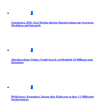
2
Genealogica 2026: Zwei Wochen digitale Ahnenforschung mit Vorträgen,
Workshops und Austausch
3
Ahnenforschung-Update: FamilySearch veröffentlicht 18 Millionen neue
Datensätze
4
MyHeritage: Kostenloser Zugang über Halloween zu über 1,5 Milliarden
Sterberegistern