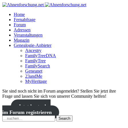
Home
Fernabfrage
Forum
Adressen
Veranstaltungen
Magazin
Genealogie-Anbieter
Ancestry
FamilyTreeDNA
FamilyTree
FamilySearch
Geneanet
23andMe
MyHeritage
Sie sind noch nicht im Forum angemeldet? Stellen Sie jetzt ihre
Frage und lassen Sie sich von unserer Community helfen!
Jetzt kostenlos
im Forum registrieren
Search