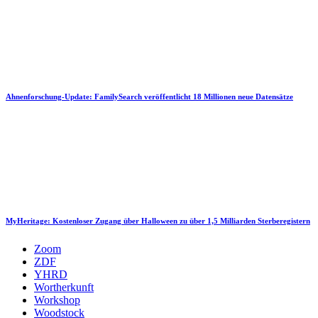
Ahnenforschung-Update: FamilySearch veröffentlicht 18 Millionen neue Datensätze
MyHeritage: Kostenloser Zugang über Halloween zu über 1,5 Milliarden Sterberegistern
Zoom
ZDF
YHRD
Wortherkunft
Workshop
Woodstock