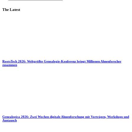
The Latest
RootsTech 2026: Weltgrößte Genealogie-Konferenz bringt Millionen Ahnenforscher
zusammen
Genealogica 2026: Zwei Wochen digitale Ahnenforschung mit Vorträgen, Workshops und
Austausch