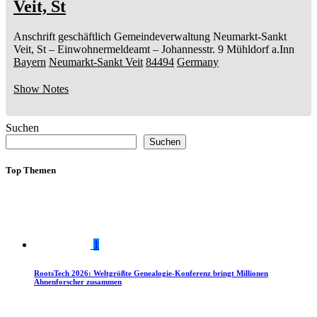
Veit, St
Anschrift geschäftlich
Gemeindeverwaltung Neumarkt-Sankt
Veit, St
– Einwohnermeldeamt –
Johannesstr. 9
Mühldorf a.Inn
Bayern
Neumarkt-Sankt Veit
84494
Germany
Show Notes
Suchen
Suchen
Top Themen
1
RootsTech 2026: Weltgrößte Genealogie-Konferenz bringt Millionen
Ahnenforscher zusammen