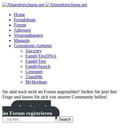
Home
Fernabfrage
Forum
Adressen
Veranstaltungen
Magazin
Genealogie-Anbieter
Ancestry
FamilyTreeDNA
FamilyTree
FamilySearch
Geneanet
23andMe
MyHeritage
Sie sind noch nicht im Forum angemeldet? Stellen Sie jetzt ihre
Frage und lassen Sie sich von unserer Community helfen!
Jetzt kostenlos
im Forum registrieren
Search