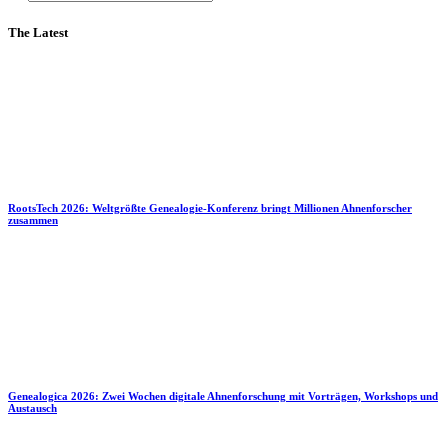
The Latest
RootsTech 2026: Weltgrößte Genealogie-Konferenz bringt Millionen Ahnenforscher
zusammen
Genealogica 2026: Zwei Wochen digitale Ahnenforschung mit Vorträgen, Workshops und
Austausch