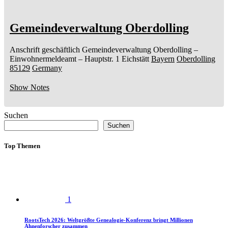
Gemeindeverwaltung Oberdolling
Anschrift geschäftlich
Gemeindeverwaltung Oberdolling
–
Einwohnermeldeamt –
Hauptstr. 1
Eichstätt
Bayern
Oberdolling
85129
Germany
Show Notes
Suchen
Suchen
Top Themen
1
RootsTech 2026: Weltgrößte Genealogie-Konferenz bringt Millionen
Ahnenforscher zusammen