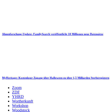
Ahnenforschung-Update: FamilySearch veröffentlicht 18 Millionen neue Datensätze
MyHeritage: Kostenloser Zugang über Halloween zu über 1,5 Milliarden Sterberegistern
Zoom
ZDF
YHRD
Wortherkunft
Workshop
Woodstock