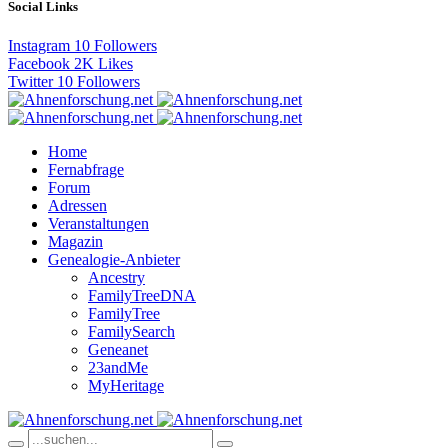
Social Links
Instagram
10
Followers
Facebook
2K
Likes
Twitter
10
Followers
Home
Fernabfrage
Forum
Adressen
Veranstaltungen
Magazin
Genealogie-Anbieter
Ancestry
FamilyTreeDNA
FamilyTree
FamilySearch
Geneanet
23andMe
MyHeritage