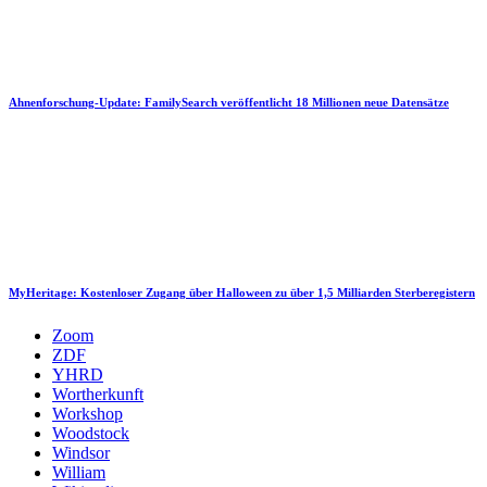
Ahnenforschung-Update: FamilySearch veröffentlicht 18 Millionen neue Datensätze
MyHeritage: Kostenloser Zugang über Halloween zu über 1,5 Milliarden Sterberegistern
Zoom
ZDF
YHRD
Wortherkunft
Workshop
Woodstock
Windsor
William