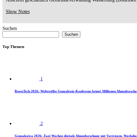
Show Notes
Suchen
Suchen
Top Themen
1
RootsTech 2026: Weltgrößte Genealogie-Konferenz bringt Millionen Ahnenforsch
2
Genealogica 2026: Zwei Wochen digitale Ahnenforschung mit Vorträgen, Worksho