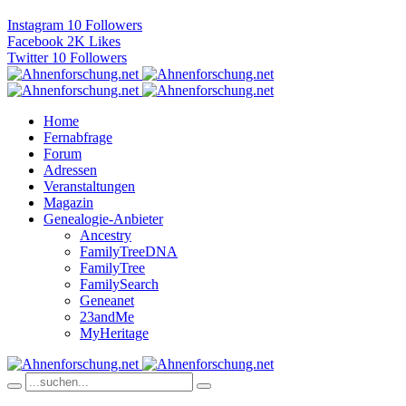
Instagram
10
Followers
Facebook
2K
Likes
Twitter
10
Followers
Home
Fernabfrage
Forum
Adressen
Veranstaltungen
Magazin
Genealogie-Anbieter
Ancestry
FamilyTreeDNA
FamilyTree
FamilySearch
Geneanet
23andMe
MyHeritage