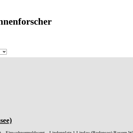
Ahnenforscher
see)
)
– Einwohnermeldeamt –
Lindenplatz 1
Lindau (Bodensee)
Bayern
Wa