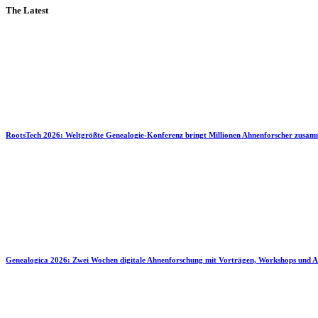
The Latest
RootsTech 2026: Weltgrößte Genealogie-Konferenz bringt Millionen Ahnenforscher zusa
Genealogica 2026: Zwei Wochen digitale Ahnenforschung mit Vorträgen, Workshops und A