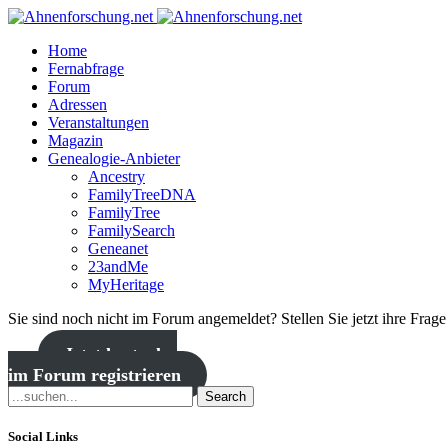
Home
Fernabfrage
Forum
Adressen
Veranstaltungen
Magazin
Genealogie-Anbieter
Ancestry
FamilyTreeDNA
FamilyTree
FamilySearch
Geneanet
23andMe
MyHeritage
Sie sind noch nicht im Forum angemeldet? Stellen Sie jetzt ihre Frag
Jetzt kostenlos
im Forum registrieren
Search
Social Links