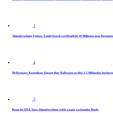
3
Ahnenforschung-Update: FamilySearch veröffentlicht 18 Millionen neue Datensätz
4
MyHeritage: Kostenloser Zugang über Halloween zu über 1,5 Milliarden Sterbereg
5
Boom bei DNA-Tests: Ahnenforschung erlebt rasant wachsenden Markt