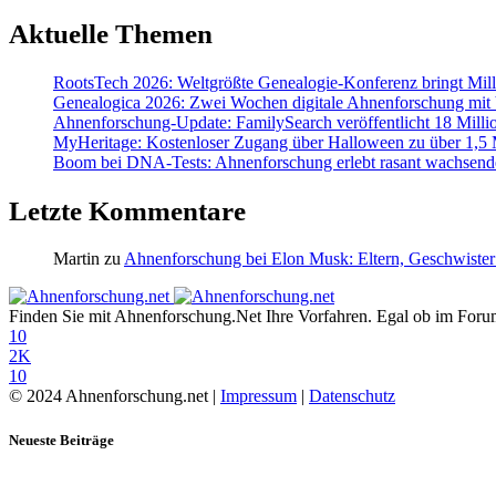
Aktuelle Themen
RootsTech 2026: Weltgrößte Genealogie-Konferenz bringt Mi
Genealogica 2026: Zwei Wochen digitale Ahnenforschung mit
Ahnenforschung-Update: FamilySearch veröffentlicht 18 Milli
MyHeritage: Kostenloser Zugang über Halloween zu über 1,5 Mi
Boom bei DNA-Tests: Ahnenforschung erlebt rasant wachsend
Letzte Kommentare
Martin
zu
Ahnenforschung bei Elon Musk: Eltern, Geschwister
Finden Sie mit Ahnenforschung.Net Ihre Vorfahren. Egal ob im Forum,
10
2K
10
© 2024 Ahnenforschung.net |
Impressum
|
Datenschutz
Neueste Beiträge