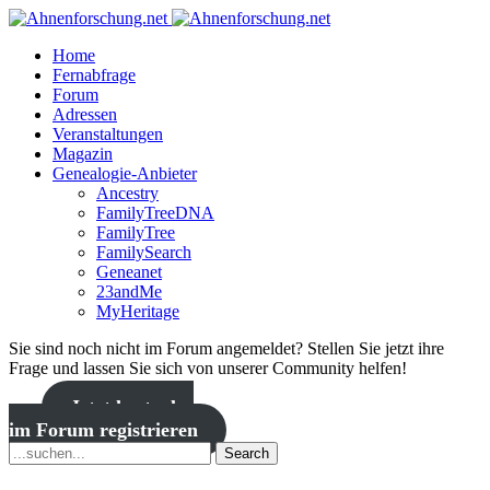
Home
Fernabfrage
Forum
Adressen
Veranstaltungen
Magazin
Genealogie-Anbieter
Ancestry
FamilyTreeDNA
FamilyTree
FamilySearch
Geneanet
23andMe
MyHeritage
Sie sind noch nicht im Forum angemeldet? Stellen Sie jetzt ihre
Frage und lassen Sie sich von unserer Community helfen!
Jetzt kostenlos
im Forum registrieren
Search