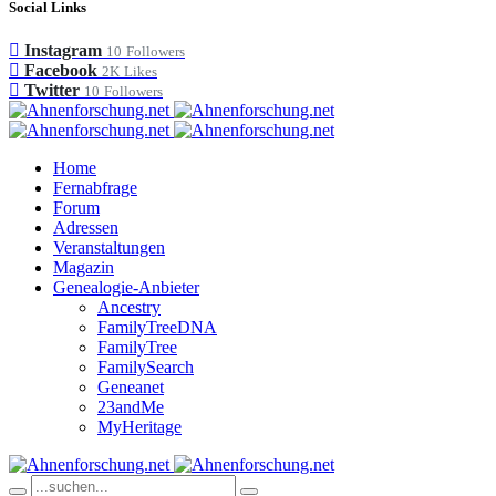
Social Links
Instagram
10
Followers
Facebook
2K
Likes
Twitter
10
Followers
Home
Fernabfrage
Forum
Adressen
Veranstaltungen
Magazin
Genealogie-Anbieter
Ancestry
FamilyTreeDNA
FamilyTree
FamilySearch
Geneanet
23andMe
MyHeritage