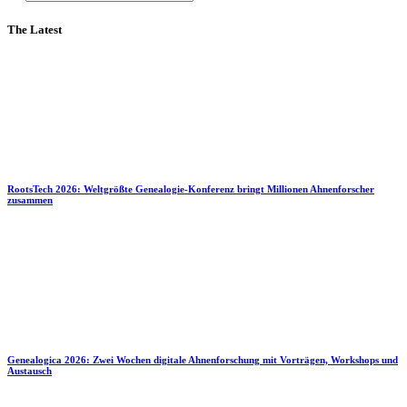
The Latest
RootsTech 2026: Weltgrößte Genealogie-Konferenz bringt Millionen Ahnenforscher
zusammen
Genealogica 2026: Zwei Wochen digitale Ahnenforschung mit Vorträgen, Workshops und
Austausch