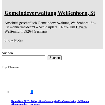
Gemeindeverwaltung Weißenhorn, St
Anschrift geschäftlich
Gemeindeverwaltung Weißenhorn, St
–
Einwohnermeldeamt –
Schlossplatz 1
Neu-Ulm
Bayern
Weißenhorn
89264
Germany
Show Notes
Suchen
Suchen
Top Themen
1
RootsTech 2026: Weltgrößte Genealogie-Konferenz bringt Millionen
Ahnenforscher zusammen