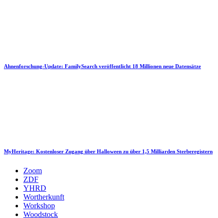
Ahnenforschung-Update: FamilySearch veröffentlicht 18 Millionen neue Datensätze
MyHeritage: Kostenloser Zugang über Halloween zu über 1,5 Milliarden Sterberegistern
Zoom
ZDF
YHRD
Wortherkunft
Workshop
Woodstock