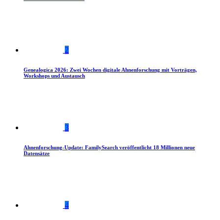
2
Genealogica 2026: Zwei Wochen digitale Ahnenforschung mit Vorträgen,
Workshops und Austausch
3
Ahnenforschung-Update: FamilySearch veröffentlicht 18 Millionen neue
Datensätze
4