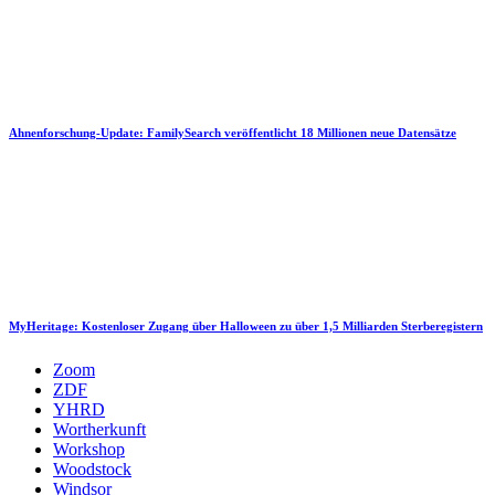
Ahnenforschung-Update: FamilySearch veröffentlicht 18 Millionen neue Datensätze
MyHeritage: Kostenloser Zugang über Halloween zu über 1,5 Milliarden Sterberegistern
Zoom
ZDF
YHRD
Wortherkunft
Workshop
Woodstock
Windsor