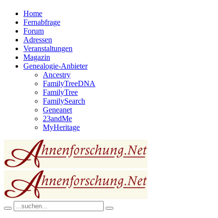
Home
Fernabfrage
Forum
Adressen
Veranstaltungen
Magazin
Genealogie-Anbieter
Ancestry
FamilyTreeDNA
FamilyTree
FamilySearch
Geneanet
23andMe
MyHeritage