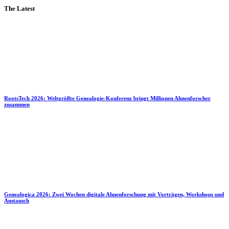
The Latest
RootsTech 2026: Weltgrößte Genealogie-Konferenz bringt Millionen Ahnenforscher
zusammen
Genealogica 2026: Zwei Wochen digitale Ahnenforschung mit Vorträgen, Workshops und
Austausch