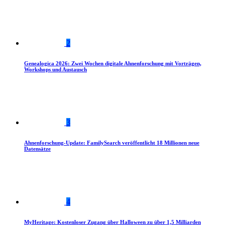
2
Genealogica 2026: Zwei Wochen digitale Ahnenforschung mit Vorträgen,
Workshops und Austausch
3
Ahnenforschung-Update: FamilySearch veröffentlicht 18 Millionen neue
Datensätze
4
MyHeritage: Kostenloser Zugang über Halloween zu über 1,5 Milliarden