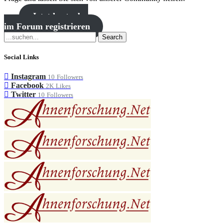
Jetzt kostenlos
im Forum registrieren
Search
Social Links
Instagram
10
Followers
Facebook
2K
Likes
Twitter
10
Followers