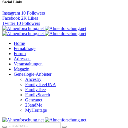
Social Links
Instagram
10
Followers
Facebook
2K
Likes
Twitter
10
Followers
Home
Fernabfrage
Forum
Adressen
Veranstaltungen
Magazin
Genealogie-Anbieter
Ancestry
FamilyTreeDNA
FamilyTree
FamilySearch
Geneanet
23andMe
MyHeritage