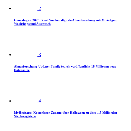
2
Genealogica 2026: Zwei Wochen digitale Ahnenforschung mit Vorträgen,
Workshops und Austausch
3
Ahnenforschung-Update: FamilySearch veröffentlicht 18 Millionen neue
Datensätze
4
MyHeritage: Kostenloser Zugang über Halloween zu über 1,5 Milliarden
Sterberegistern