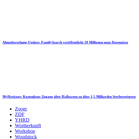
Ahnenforschung-Update: FamilySearch veröffentlicht 18 Millionen neue Datensätze
MyHeritage: Kostenloser Zugang über Halloween zu über 1,5 Milliarden Sterberegistern
Zoom
ZDF
YHRD
Wortherkunft
Workshop
Woodstock