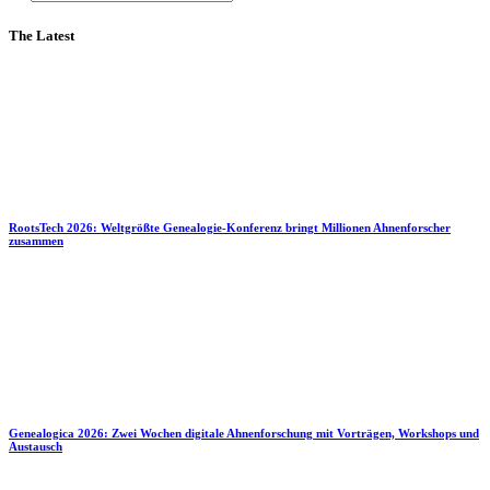
The Latest
RootsTech 2026: Weltgrößte Genealogie-Konferenz bringt Millionen Ahnenforscher
zusammen
Genealogica 2026: Zwei Wochen digitale Ahnenforschung mit Vorträgen, Workshops und
Austausch