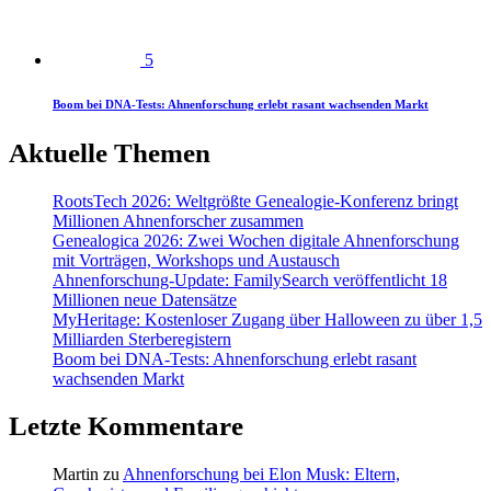
5
Boom bei DNA-Tests: Ahnenforschung erlebt rasant wachsenden Markt
Aktuelle Themen
RootsTech 2026: Weltgrößte Genealogie-Konferenz bringt
Millionen Ahnenforscher zusammen
Genealogica 2026: Zwei Wochen digitale Ahnenforschung
mit Vorträgen, Workshops und Austausch
Ahnenforschung-Update: FamilySearch veröffentlicht 18
Millionen neue Datensätze
MyHeritage: Kostenloser Zugang über Halloween zu über 1,5
Milliarden Sterberegistern
Boom bei DNA-Tests: Ahnenforschung erlebt rasant
wachsenden Markt
Letzte Kommentare
Martin
zu
Ahnenforschung bei Elon Musk: Eltern,