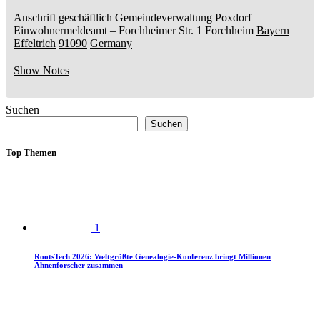
Anschrift geschäftlich
Gemeindeverwaltung Poxdorf
–
Einwohnermeldeamt –
Forchheimer Str. 1
Forchheim
Bayern
Effeltrich
91090
Germany
Show Notes
Suchen
Suchen
Top Themen
1
RootsTech 2026: Weltgrößte Genealogie-Konferenz bringt Millionen
Ahnenforscher zusammen