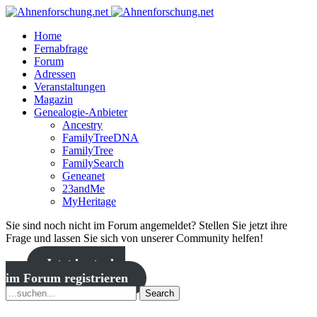
Home
Fernabfrage
Forum
Adressen
Veranstaltungen
Magazin
Genealogie-Anbieter
Ancestry
FamilyTreeDNA
FamilyTree
FamilySearch
Geneanet
23andMe
MyHeritage
Sie sind noch nicht im Forum angemeldet? Stellen Sie jetzt ihre
Frage und lassen Sie sich von unserer Community helfen!
Jetzt kostenlos
im Forum registrieren
Search