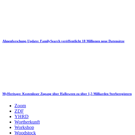
Ahnenforschung-Update: FamilySearch veröffentlicht 18 Millionen neue Datensätze
MyHeritage: Kostenloser Zugang über Halloween zu über 1,5 Milliarden Sterberegistern
Zoom
ZDF
YHRD
Wortherkunft
Workshop
Woodstock