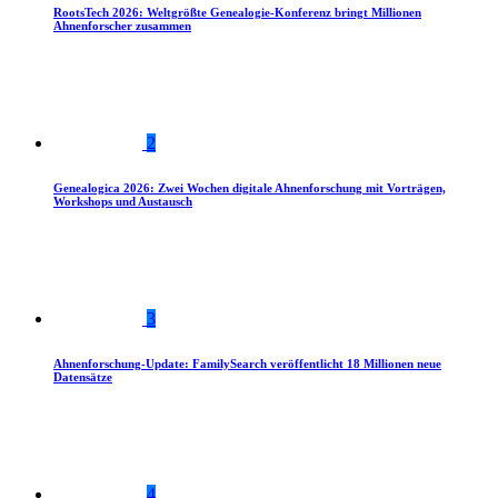
RootsTech 2026: Weltgrößte Genealogie-Konferenz bringt Millionen
Ahnenforscher zusammen
2
Genealogica 2026: Zwei Wochen digitale Ahnenforschung mit Vorträgen,
Workshops und Austausch
3
Ahnenforschung-Update: FamilySearch veröffentlicht 18 Millionen neue
Datensätze
4