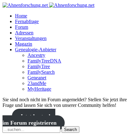
Home
Fernabfrage
Forum
Adressen
Veranstaltungen
Magazin
Genealogie-Anbieter
Ancestry
FamilyTreeDNA
FamilyTree
FamilySearch
Geneanet
23andMe
MyHeritage
Sie sind noch nicht im Forum angemeldet? Stellen Sie jetzt ihre
Frage und lassen Sie sich von unserer Community helfen!
Jetzt kostenlos
im Forum registrieren
Search