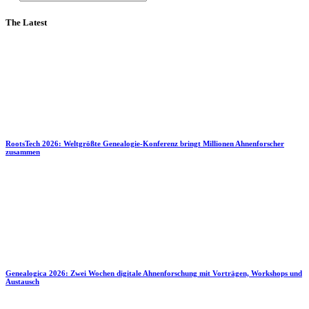
The Latest
RootsTech 2026: Weltgrößte Genealogie-Konferenz bringt Millionen Ahnenforscher
zusammen
Genealogica 2026: Zwei Wochen digitale Ahnenforschung mit Vorträgen, Workshops und
Austausch