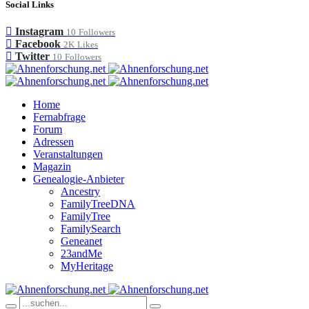
Social Links
Instagram
10
Followers
Facebook
2K
Likes
Twitter
10
Followers
Home
Fernabfrage
Forum
Adressen
Veranstaltungen
Magazin
Genealogie-Anbieter
Ancestry
FamilyTreeDNA
FamilyTree
FamilySearch
Geneanet
23andMe
MyHeritage