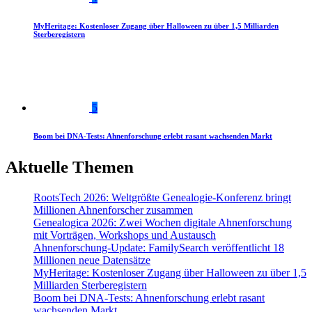
MyHeritage: Kostenloser Zugang über Halloween zu über 1,5 Milliarden
Sterberegistern
5
Boom bei DNA-Tests: Ahnenforschung erlebt rasant wachsenden Markt
Aktuelle Themen
RootsTech 2026: Weltgrößte Genealogie-Konferenz bringt
Millionen Ahnenforscher zusammen
Genealogica 2026: Zwei Wochen digitale Ahnenforschung
mit Vorträgen, Workshops und Austausch
Ahnenforschung-Update: FamilySearch veröffentlicht 18
Millionen neue Datensätze
MyHeritage: Kostenloser Zugang über Halloween zu über 1,5
Milliarden Sterberegistern
Boom bei DNA-Tests: Ahnenforschung erlebt rasant
wachsenden Markt