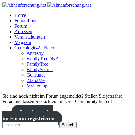
Home
Fernabfrage
Forum
Adressen
Veranstaltungen
Magazin
Genealogie-Anbieter
Ancestry
FamilyTreeDNA
FamilyTree
FamilySearch
Geneanet
23andMe
MyHeritage
Sie sind noch nicht im Forum angemeldet? Stellen Sie jetzt ihre
Frage und lassen Sie sich von unserer Community helfen!
Jetzt kostenlos
im Forum registrieren
Search