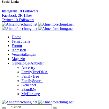
Social Links
Instagram
10
Followers
Facebook
2K
Likes
Twitter
10
Followers
Home
Fernabfrage
Forum
Adressen
Veranstaltungen
Magazin
Genealogie-Anbieter
Ancestry
FamilyTreeDNA
FamilyTree
FamilySearch
Geneanet
23andMe
MyHeritage