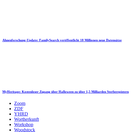
Ahnenforschung-Update: FamilySearch veröffentlicht 18 Millionen neue Datensätze
MyHeritage: Kostenloser Zugang über Halloween zu über 1,5 Milliarden Sterberegistern
Zoom
ZDF
YHRD
Wortherkunft
Workshop
Woodstock