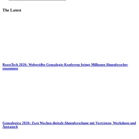
The Latest
RootsTech 2026: Weltgrößte Genealogie-Konferenz bringt Millionen Ahnenforscher
zusammen
Genealogica 2026: Zwei Wochen digitale Ahnenforschung mit Vorträgen, Workshops und
Austausch