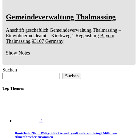
Gemeindeverwaltung Thalmassing
Anschrift geschäftlich
Gemeindeverwaltung Thalmassing
–
Einwohnermeldeamt –
Kirchweg 1
Regensburg
Bayern
Thalmassing
93107
Germany
Show Notes
Suchen
Suchen
Top Themen
1
RootsTech 2026: Weltgrößte Genealogie-Konferenz bringt Millionen
Ahnenforscher zusammen