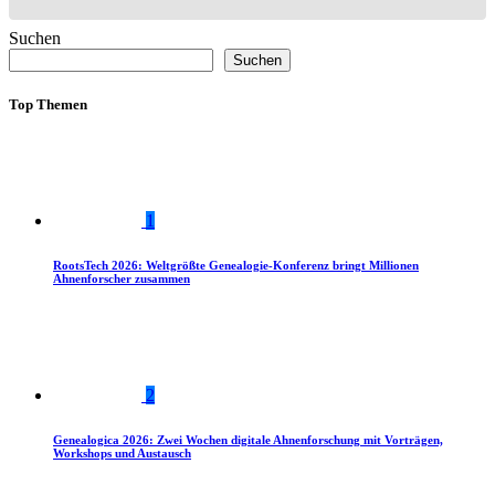
Suchen
Suchen
Top Themen
1
RootsTech 2026: Weltgrößte Genealogie-Konferenz bringt Millionen
Ahnenforscher zusammen
2
Genealogica 2026: Zwei Wochen digitale Ahnenforschung mit Vorträgen,
Workshops und Austausch