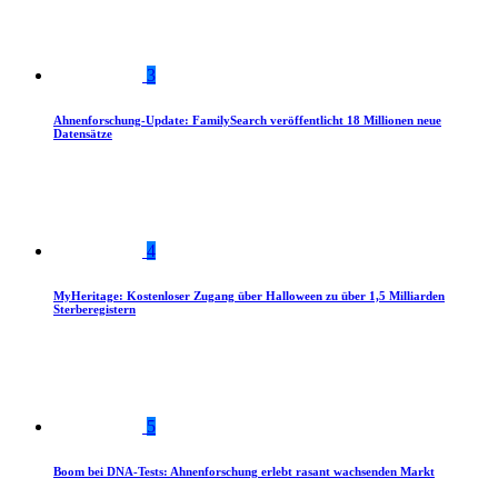
3
Ahnenforschung-Update: FamilySearch veröffentlicht 18 Millionen neue
Datensätze
4
MyHeritage: Kostenloser Zugang über Halloween zu über 1,5 Milliarden
Sterberegistern
5
Boom bei DNA-Tests: Ahnenforschung erlebt rasant wachsenden Markt