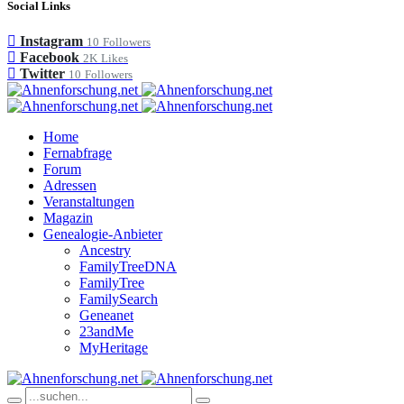
Social Links
Instagram
10
Followers
Facebook
2K
Likes
Twitter
10
Followers
Home
Fernabfrage
Forum
Adressen
Veranstaltungen
Magazin
Genealogie-Anbieter
Ancestry
FamilyTreeDNA
FamilyTree
FamilySearch
Geneanet
23andMe
MyHeritage