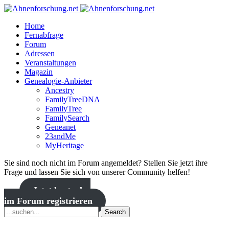
Home
Fernabfrage
Forum
Adressen
Veranstaltungen
Magazin
Genealogie-Anbieter
Ancestry
FamilyTreeDNA
FamilyTree
FamilySearch
Geneanet
23andMe
MyHeritage
Sie sind noch nicht im Forum angemeldet? Stellen Sie jetzt ihre
Frage und lassen Sie sich von unserer Community helfen!
Jetzt kostenlos
im Forum registrieren
Search