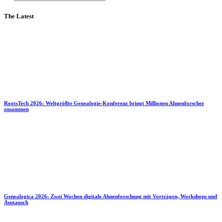
The Latest
RootsTech 2026: Weltgrößte Genealogie-Konferenz bringt Millionen Ahnenforscher
zusammen
Genealogica 2026: Zwei Wochen digitale Ahnenforschung mit Vorträgen, Workshops und
Austausch