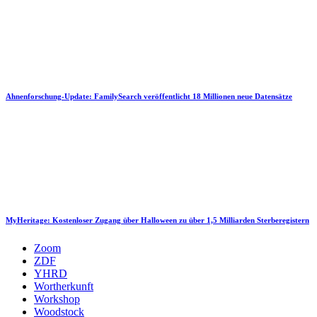
Ahnenforschung-Update: FamilySearch veröffentlicht 18 Millionen neue Datensätze
MyHeritage: Kostenloser Zugang über Halloween zu über 1,5 Milliarden Sterberegistern
Zoom
ZDF
YHRD
Wortherkunft
Workshop
Woodstock