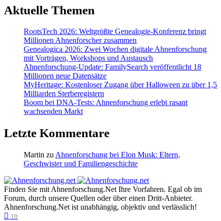
Aktuelle Themen
RootsTech 2026: Weltgrößte Genealogie-Konferenz bringt
Millionen Ahnenforscher zusammen
Genealogica 2026: Zwei Wochen digitale Ahnenforschung
mit Vorträgen, Workshops und Austausch
Ahnenforschung-Update: FamilySearch veröffentlicht 18
Millionen neue Datensätze
MyHeritage: Kostenloser Zugang über Halloween zu über 1,5
Milliarden Sterberegistern
Boom bei DNA-Tests: Ahnenforschung erlebt rasant
wachsenden Markt
Letzte Kommentare
Martin
zu
Ahnenforschung bei Elon Musk: Eltern,
Geschwister und Familiengeschichte
Finden Sie mit Ahnenforschung.Net Ihre Vorfahren. Egal ob im
Forum, durch unsere Quellen oder über einen Dritt-Anbieter.
Ahnenforschung.Net ist unabhängig, objektiv und verlässlich!
10