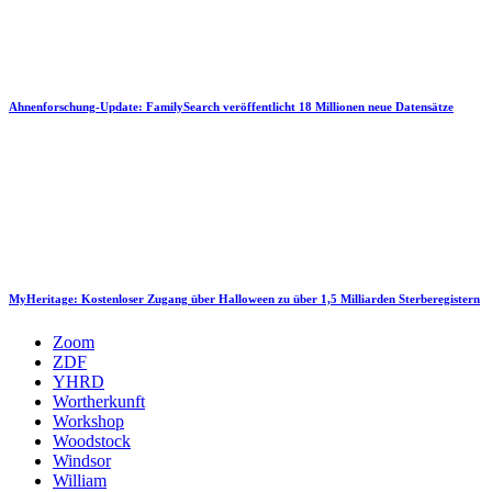
Ahnenforschung-Update: FamilySearch veröffentlicht 18 Millionen neue Datensätze
MyHeritage: Kostenloser Zugang über Halloween zu über 1,5 Milliarden Sterberegistern
Zoom
ZDF
YHRD
Wortherkunft
Workshop
Woodstock
Windsor
William