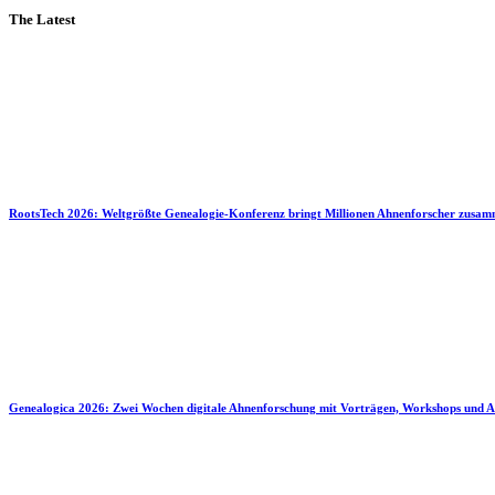
The Latest
RootsTech 2026: Weltgrößte Genealogie-Konferenz bringt Millionen Ahnenforscher zusa
Genealogica 2026: Zwei Wochen digitale Ahnenforschung mit Vorträgen, Workshops und A