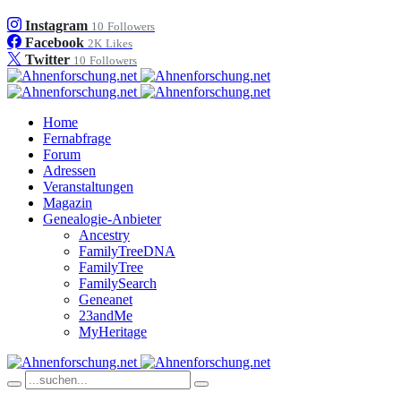
Instagram
10
Followers
Facebook
2K
Likes
Twitter
10
Followers
Home
Fernabfrage
Forum
Adressen
Veranstaltungen
Magazin
Genealogie-Anbieter
Ancestry
FamilyTreeDNA
FamilyTree
FamilySearch
Geneanet
23andMe
MyHeritage