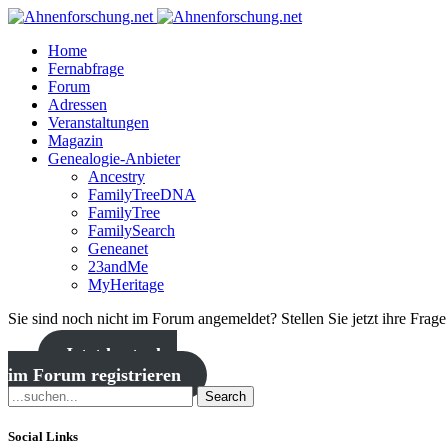
Home
Fernabfrage
Forum
Adressen
Veranstaltungen
Magazin
Genealogie-Anbieter
Ancestry
FamilyTreeDNA
FamilyTree
FamilySearch
Geneanet
23andMe
MyHeritage
Sie sind noch nicht im Forum angemeldet? Stellen Sie jetzt ihre Frag
Jetzt kostenlos
im Forum registrieren
Search
Social Links