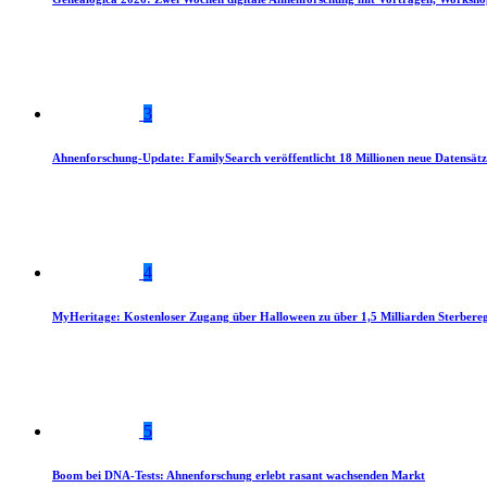
3
Ahnenforschung-Update: FamilySearch veröffentlicht 18 Millionen neue Datensätz
4
MyHeritage: Kostenloser Zugang über Halloween zu über 1,5 Milliarden Sterbereg
5
Boom bei DNA-Tests: Ahnenforschung erlebt rasant wachsenden Markt