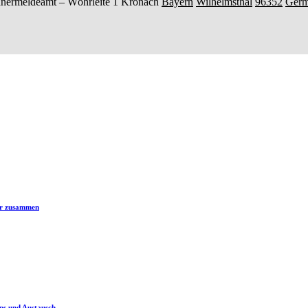
nermeldeamt –
Wöhrleite 1
Kronach
Bayern
Wilhelmsthal
96352
Ger
er zusammen
ps und Austausch