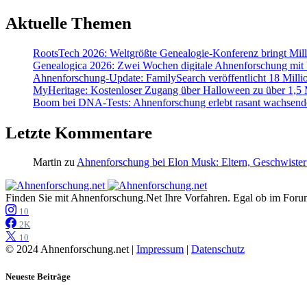
Aktuelle Themen
RootsTech 2026: Weltgrößte Genealogie-Konferenz bringt Mi
Genealogica 2026: Zwei Wochen digitale Ahnenforschung mit
Ahnenforschung-Update: FamilySearch veröffentlicht 18 Milli
MyHeritage: Kostenloser Zugang über Halloween zu über 1,5 Mi
Boom bei DNA-Tests: Ahnenforschung erlebt rasant wachsend
Letzte Kommentare
Martin
zu
Ahnenforschung bei Elon Musk: Eltern, Geschwister
Finden Sie mit Ahnenforschung.Net Ihre Vorfahren. Egal ob im Forum,
10
2K
10
© 2024 Ahnenforschung.net |
Impressum
|
Datenschutz
Neueste Beiträge