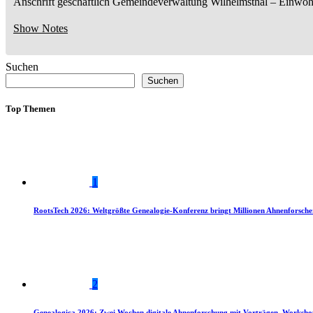
Anschrift geschäftlich
Gemeindeverwaltung Wilhelmsthal
– Einwoh
Show Notes
Suchen
Suchen
Top Themen
1
RootsTech 2026: Weltgrößte Genealogie-Konferenz bringt Millionen Ahnenforsch
2
Genealogica 2026: Zwei Wochen digitale Ahnenforschung mit Vorträgen, Worksho