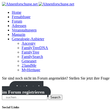
Home
Fernabfrage
Forum
Adressen
Veranstaltungen
Magazin
Genealogie-Anbieter
Ancestry
FamilyTreeDNA
FamilyTree
FamilySearch
Geneanet
23andMe
MyHeritage
Sie sind noch nicht im Forum angemeldet? Stellen Sie jetzt ihre Frag
Jetzt kostenlos
im Forum registrieren
Search
Social Links