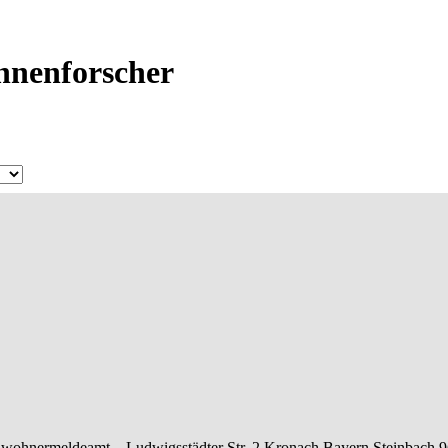
Ahnenforscher
nwohnermeldeamt –
Ludwigsstädter Str. 2
Kronach
Bayern
Steinbach
9