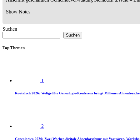
Show Notes
Suchen
Suchen
Top Themen
1
RootsTech 2026: Weltgrößte Genealogie-Konferenz bringt Millionen Ahnenforsch
2
Genealogica 2026: Zwei Wochen digitale Ahnenforschung mit Vorträgen, Worksho