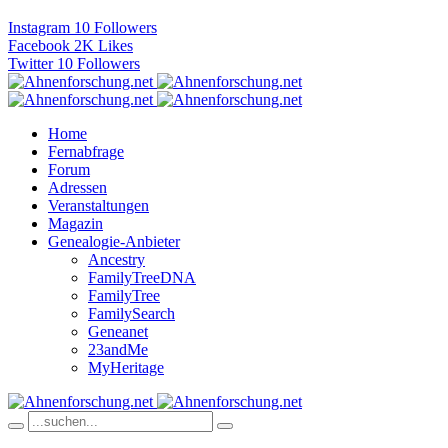
Instagram
10
Followers
Facebook
2K
Likes
Twitter
10
Followers
Home
Fernabfrage
Forum
Adressen
Veranstaltungen
Magazin
Genealogie-Anbieter
Ancestry
FamilyTreeDNA
FamilyTree
FamilySearch
Geneanet
23andMe
MyHeritage