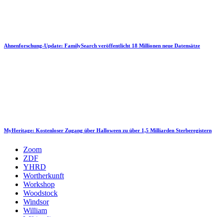
Ahnenforschung-Update: FamilySearch veröffentlicht 18 Millionen neue Datensätze
MyHeritage: Kostenloser Zugang über Halloween zu über 1,5 Milliarden Sterberegistern
Zoom
ZDF
YHRD
Wortherkunft
Workshop
Woodstock
Windsor
William