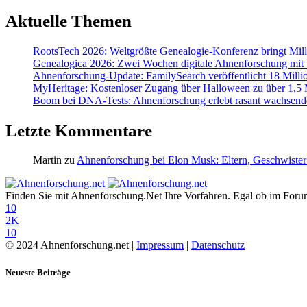
Aktuelle Themen
RootsTech 2026: Weltgrößte Genealogie-Konferenz bringt Mi
Genealogica 2026: Zwei Wochen digitale Ahnenforschung mit
Ahnenforschung-Update: FamilySearch veröffentlicht 18 Milli
MyHeritage: Kostenloser Zugang über Halloween zu über 1,5 Mi
Boom bei DNA-Tests: Ahnenforschung erlebt rasant wachsend
Letzte Kommentare
Martin
zu
Ahnenforschung bei Elon Musk: Eltern, Geschwister
Finden Sie mit Ahnenforschung.Net Ihre Vorfahren. Egal ob im Forum,
10
2K
10
© 2024 Ahnenforschung.net |
Impressum
|
Datenschutz
Neueste Beiträge