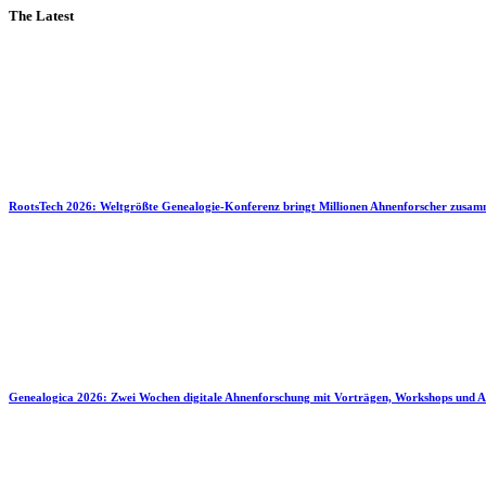
The Latest
RootsTech 2026: Weltgrößte Genealogie-Konferenz bringt Millionen Ahnenforscher zusa
Genealogica 2026: Zwei Wochen digitale Ahnenforschung mit Vorträgen, Workshops und A