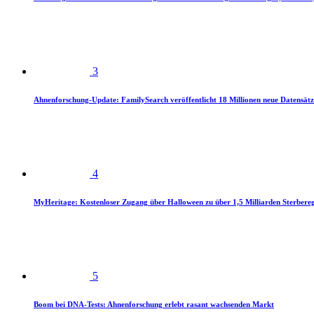
3
Ahnenforschung-Update: FamilySearch veröffentlicht 18 Millionen neue Datensätz
4
MyHeritage: Kostenloser Zugang über Halloween zu über 1,5 Milliarden Sterbereg
5
Boom bei DNA-Tests: Ahnenforschung erlebt rasant wachsenden Markt