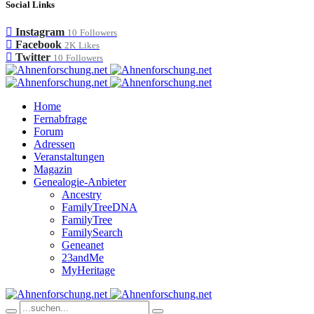
Social Links
Instagram
10
Followers
Facebook
2K
Likes
Twitter
10
Followers
Home
Fernabfrage
Forum
Adressen
Veranstaltungen
Magazin
Genealogie-Anbieter
Ancestry
FamilyTreeDNA
FamilyTree
FamilySearch
Geneanet
23andMe
MyHeritage