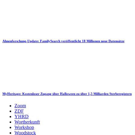
Ahnenforschung-Update: FamilySearch veröffentlicht 18 Millionen neue Datensätze
MyHeritage: Kostenloser Zugang über Halloween zu über 1,5 Milliarden Sterberegistern
Zoom
ZDF
YHRD
Wortherkunft
Workshop
Woodstock