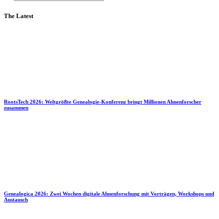
The Latest
RootsTech 2026: Weltgrößte Genealogie-Konferenz bringt Millionen Ahnenforscher
zusammen
Genealogica 2026: Zwei Wochen digitale Ahnenforschung mit Vorträgen, Workshops und
Austausch