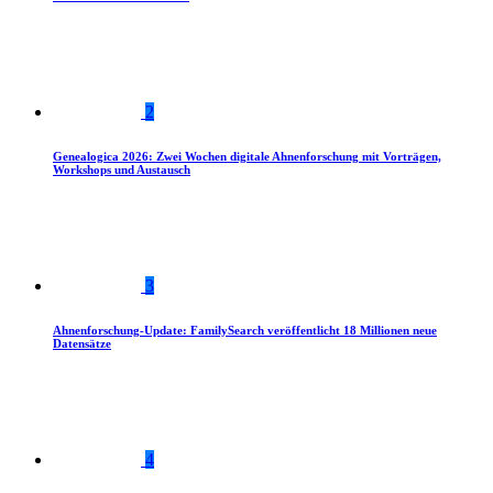
2
Genealogica 2026: Zwei Wochen digitale Ahnenforschung mit Vorträgen,
Workshops und Austausch
3
Ahnenforschung-Update: FamilySearch veröffentlicht 18 Millionen neue
Datensätze
4