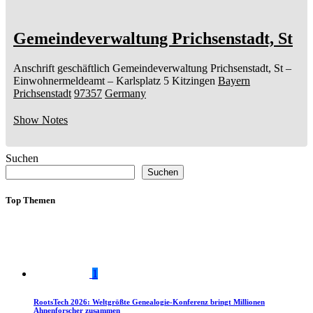
Gemeindeverwaltung Prichsenstadt, St
Anschrift geschäftlich
Gemeindeverwaltung Prichsenstadt, St
–
Einwohnermeldeamt –
Karlsplatz 5
Kitzingen
Bayern
Prichsenstadt
97357
Germany
Show Notes
Suchen
Suchen
Top Themen
1
RootsTech 2026: Weltgrößte Genealogie-Konferenz bringt Millionen
Ahnenforscher zusammen