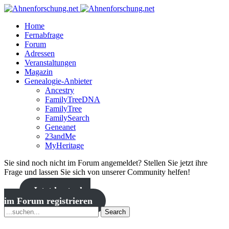
Home
Fernabfrage
Forum
Adressen
Veranstaltungen
Magazin
Genealogie-Anbieter
Ancestry
FamilyTreeDNA
FamilyTree
FamilySearch
Geneanet
23andMe
MyHeritage
Sie sind noch nicht im Forum angemeldet? Stellen Sie jetzt ihre
Frage und lassen Sie sich von unserer Community helfen!
Jetzt kostenlos
im Forum registrieren
Search