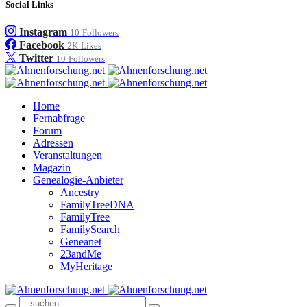
Social Links
Instagram
10
Followers
Facebook
2K
Likes
Twitter
10
Followers
Home
Fernabfrage
Forum
Adressen
Veranstaltungen
Magazin
Genealogie-Anbieter
Ancestry
FamilyTreeDNA
FamilyTree
FamilySearch
Geneanet
23andMe
MyHeritage