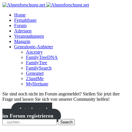
Home
Fernabfrage
Forum
Adressen
Veranstaltungen
Magazin
Genealogie-Anbieter
Ancestry
FamilyTreeDNA
FamilyTree
FamilySearch
Geneanet
23andMe
MyHeritage
Sie sind noch nicht im Forum angemeldet? Stellen Sie jetzt ihre
Frage und lassen Sie sich von unserer Community helfen!
Jetzt kostenlos
im Forum registrieren
Search