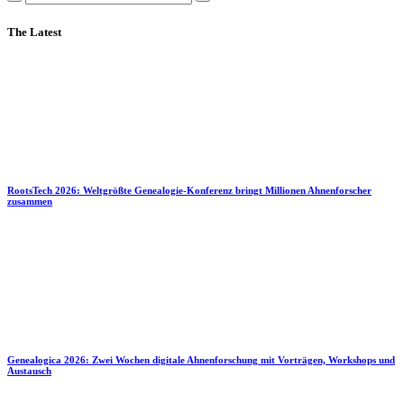
The Latest
RootsTech 2026: Weltgrößte Genealogie-Konferenz bringt Millionen Ahnenforscher
zusammen
Genealogica 2026: Zwei Wochen digitale Ahnenforschung mit Vorträgen, Workshops und
Austausch