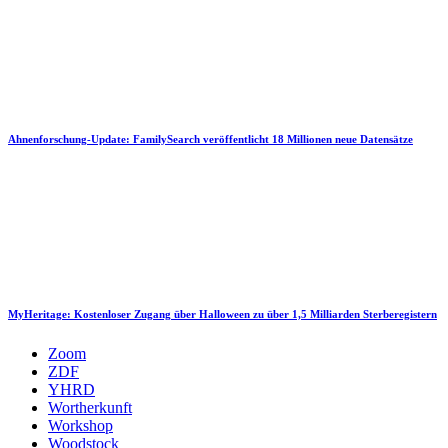
Ahnenforschung-Update: FamilySearch veröffentlicht 18 Millionen neue Datensätze
MyHeritage: Kostenloser Zugang über Halloween zu über 1,5 Milliarden Sterberegistern
Zoom
ZDF
YHRD
Wortherkunft
Workshop
Woodstock