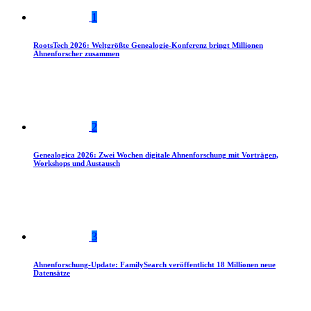
1
RootsTech 2026: Weltgrößte Genealogie-Konferenz bringt Millionen
Ahnenforscher zusammen
2
Genealogica 2026: Zwei Wochen digitale Ahnenforschung mit Vorträgen,
Workshops und Austausch
3
Ahnenforschung-Update: FamilySearch veröffentlicht 18 Millionen neue
Datensätze