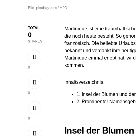
Bild: pixabay.com / MJO
TOTAL
Martinique ist eine traumhaft sch
0
die noch heute besteht. So gehört
SHARES
französisch. Die beliebte Urlau
bekannt und verdankt ihre heu
Martinique einmal erlebt hat, wir
kommen.
0
Inhaltsverzeichnis
0
1.
Insel der Blumen und de
2.
Prominenter Namensgeb
0
Insel der Blumen