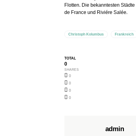
Flotten. Die bekanntesten Städte 
de France und Riviére Salée.
Christoph Kolumbus
Frankreich
TOTAL
0
SHARES
0
0
0
0
admin