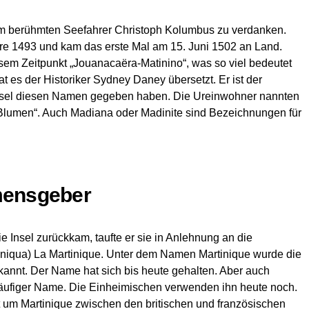
m berühmten Seefahrer Christoph Kolumbus zu verdanken.
hre 1493 und kam das erste Mal am 15. Juni 1502 an Land.
sem Zeitpunkt „Jouanacaëra-Matinino“, was so viel bedeutet
at es der Historiker Sydney Daney übersetzt. Er ist der
Insel diesen Namen gegeben haben. Die Ureinwohner nannten
r Blumen“. Auch Madiana oder Madinite sind Bezeichnungen für
mensgeber
e Insel zurückkam, taufte er sie in Anlehnung an die
iniqua)
La Martinique
. Unter dem Namen Martinique wurde die
ekannt. Der Name hat sich bis heute gehalten. Aber auch
eläufiger Name. Die Einheimischen verwenden ihn heute noch.
t um Martinique zwischen den britischen und französischen