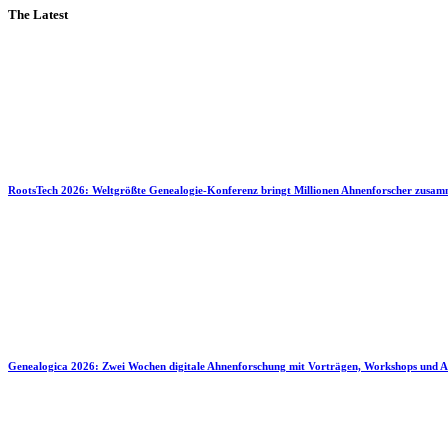
The Latest
RootsTech 2026: Weltgrößte Genealogie-Konferenz bringt Millionen Ahnenforscher zusa
Genealogica 2026: Zwei Wochen digitale Ahnenforschung mit Vorträgen, Workshops und A