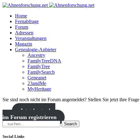
Home
Fernabfrage
Forum
Adressen
Veranstaltungen
Magazin
Genealogie-Anbieter
Ancestry
FamilyTreeDNA
FamilyTree
FamilySearch
Geneanet
23andMe
MyHeritage
Sie sind noch nicht im Forum angemeldet? Stellen Sie jetzt ihre Frag
Jetzt kostenlos
im Forum registrieren
Search
Social Links