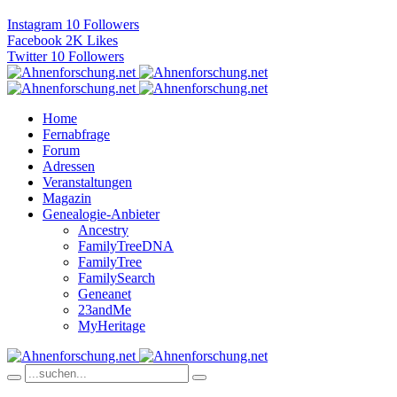
Instagram
10
Followers
Facebook
2K
Likes
Twitter
10
Followers
Home
Fernabfrage
Forum
Adressen
Veranstaltungen
Magazin
Genealogie-Anbieter
Ancestry
FamilyTreeDNA
FamilyTree
FamilySearch
Geneanet
23andMe
MyHeritage