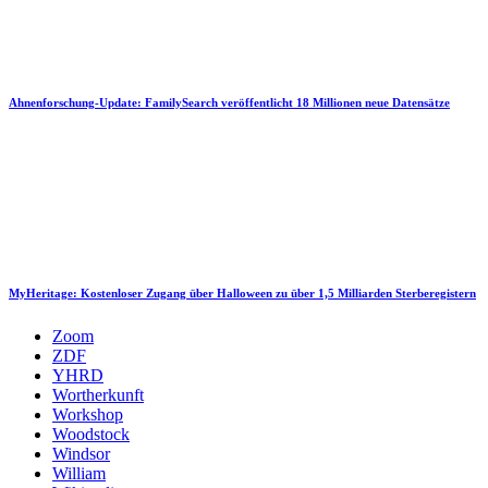
Ahnenforschung-Update: FamilySearch veröffentlicht 18 Millionen neue Datensätze
MyHeritage: Kostenloser Zugang über Halloween zu über 1,5 Milliarden Sterberegistern
Zoom
ZDF
YHRD
Wortherkunft
Workshop
Woodstock
Windsor
William