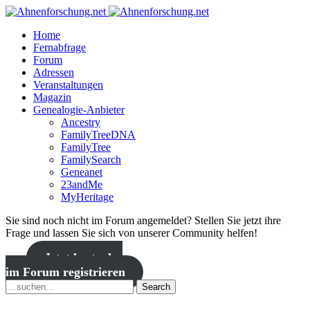
Home
Fernabfrage
Forum
Adressen
Veranstaltungen
Magazin
Genealogie-Anbieter
Ancestry
FamilyTreeDNA
FamilyTree
FamilySearch
Geneanet
23andMe
MyHeritage
Sie sind noch nicht im Forum angemeldet? Stellen Sie jetzt ihre
Frage und lassen Sie sich von unserer Community helfen!
Jetzt kostenlos
im Forum registrieren
Search