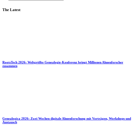
The Latest
RootsTech 2026: Weltgrößte Genealogie-Konferenz bringt Millionen Ahnenforscher
zusammen
Genealogica 2026: Zwei Wochen digitale Ahnenforschung mit Vorträgen, Workshops und
Austausch