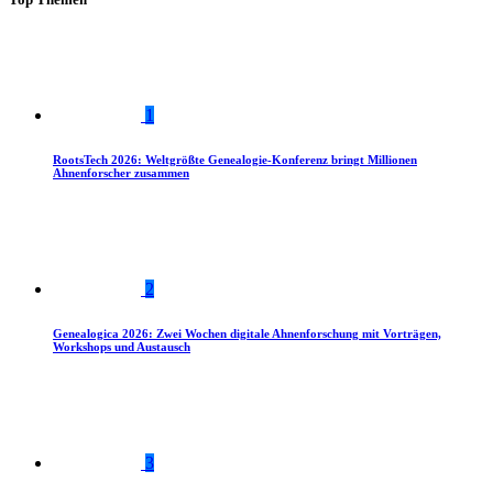
1
RootsTech 2026: Weltgrößte Genealogie-Konferenz bringt Millionen
Ahnenforscher zusammen
2
Genealogica 2026: Zwei Wochen digitale Ahnenforschung mit Vorträgen,
Workshops und Austausch
3