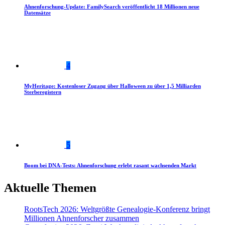
Ahnenforschung-Update: FamilySearch veröffentlicht 18 Millionen neue
Datensätze
4
MyHeritage: Kostenloser Zugang über Halloween zu über 1,5 Milliarden
Sterberegistern
5
Boom bei DNA-Tests: Ahnenforschung erlebt rasant wachsenden Markt
Aktuelle Themen
RootsTech 2026: Weltgrößte Genealogie-Konferenz bringt
Millionen Ahnenforscher zusammen