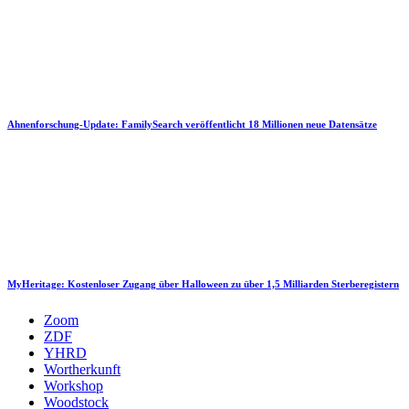
Ahnenforschung-Update: FamilySearch veröffentlicht 18 Millionen neue Datensätze
MyHeritage: Kostenloser Zugang über Halloween zu über 1,5 Milliarden Sterberegistern
Zoom
ZDF
YHRD
Wortherkunft
Workshop
Woodstock