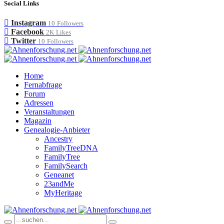
Social Links
Instagram
10
Followers
Facebook
2K
Likes
Twitter
10
Followers
Home
Fernabfrage
Forum
Adressen
Veranstaltungen
Magazin
Genealogie-Anbieter
Ancestry
FamilyTreeDNA
FamilyTree
FamilySearch
Geneanet
23andMe
MyHeritage