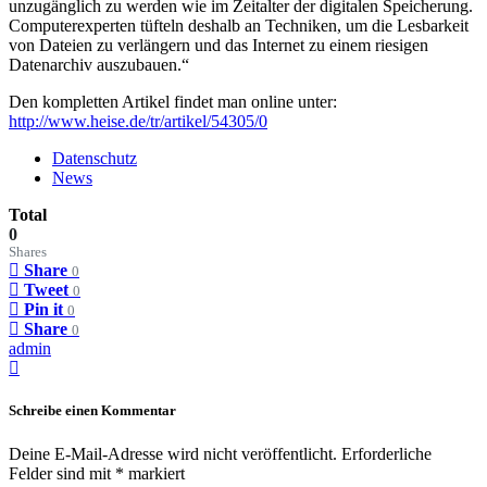
unzugänglich zu werden wie im Zeitalter der digitalen Speicherung.
Computerexperten tüfteln deshalb an Techniken, um die Lesbarkeit
von Dateien zu verlängern und das Internet zu einem riesigen
Datenarchiv auszubauen.“
Den kompletten Artikel findet man online unter:
http://www.heise.de/tr/artikel/54305/0
Datenschutz
News
Total
0
Shares
Share
0
Tweet
0
Pin it
0
Share
0
admin
Schreibe einen Kommentar
Deine E-Mail-Adresse wird nicht veröffentlicht.
Erforderliche
Felder sind mit
*
markiert