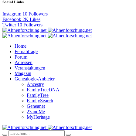
Social Links
Instagram
10
Followers
Facebook
2K
Likes
Twitter
10
Followers
Home
Fernabfrage
Forum
Adressen
Veranstaltungen
Magazin
Genealogie-Anbieter
Ancestry
FamilyTreeDNA
FamilyTree
FamilySearch
Geneanet
23andMe
MyHeritage