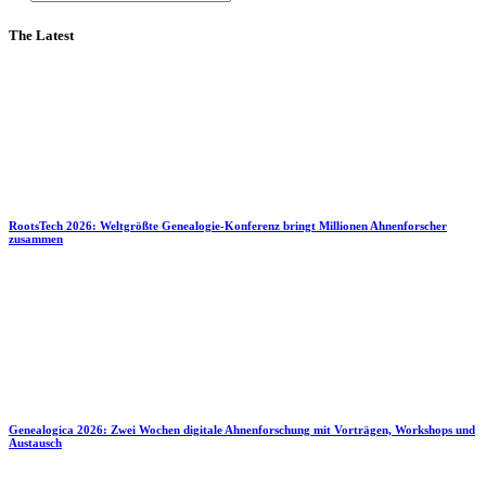
The Latest
RootsTech 2026: Weltgrößte Genealogie-Konferenz bringt Millionen Ahnenforscher
zusammen
Genealogica 2026: Zwei Wochen digitale Ahnenforschung mit Vorträgen, Workshops und
Austausch