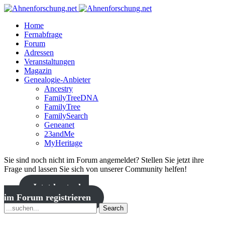
Home
Fernabfrage
Forum
Adressen
Veranstaltungen
Magazin
Genealogie-Anbieter
Ancestry
FamilyTreeDNA
FamilyTree
FamilySearch
Geneanet
23andMe
MyHeritage
Sie sind noch nicht im Forum angemeldet? Stellen Sie jetzt ihre
Frage und lassen Sie sich von unserer Community helfen!
Jetzt kostenlos
im Forum registrieren
Search