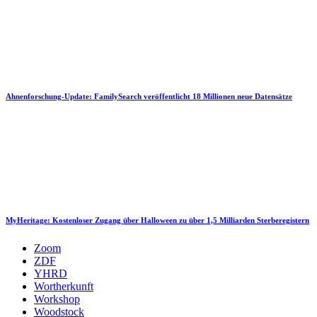
Ahnenforschung-Update: FamilySearch veröffentlicht 18 Millionen neue Datensätze
MyHeritage: Kostenloser Zugang über Halloween zu über 1,5 Milliarden Sterberegistern
Zoom
ZDF
YHRD
Wortherkunft
Workshop
Woodstock