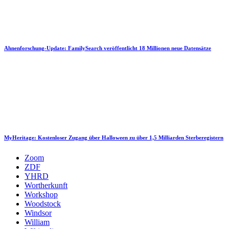
Ahnenforschung-Update: FamilySearch veröffentlicht 18 Millionen neue Datensätze
MyHeritage: Kostenloser Zugang über Halloween zu über 1,5 Milliarden Sterberegistern
Zoom
ZDF
YHRD
Wortherkunft
Workshop
Woodstock
Windsor
William