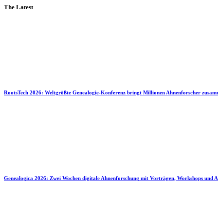
The Latest
RootsTech 2026: Weltgrößte Genealogie-Konferenz bringt Millionen Ahnenforscher zusa
Genealogica 2026: Zwei Wochen digitale Ahnenforschung mit Vorträgen, Workshops und A