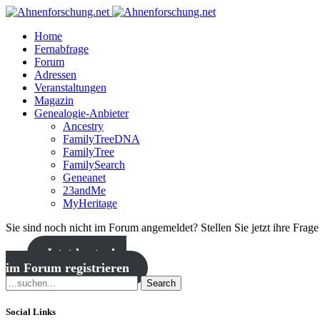
Home
Fernabfrage
Forum
Adressen
Veranstaltungen
Magazin
Genealogie-Anbieter
Ancestry
FamilyTreeDNA
FamilyTree
FamilySearch
Geneanet
23andMe
MyHeritage
Sie sind noch nicht im Forum angemeldet? Stellen Sie jetzt ihre Frag
Jetzt kostenlos
im Forum registrieren
Search
Social Links