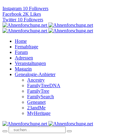
Instagram
10
Followers
Facebook
2K
Likes
Twitter
10
Followers
Home
Fernabfrage
Forum
Adressen
Veranstaltungen
Magazin
Genealogie-Anbieter
Ancestry
FamilyTreeDNA
FamilyTree
FamilySearch
Geneanet
23andMe
MyHeritage