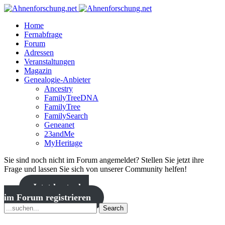
Home
Fernabfrage
Forum
Adressen
Veranstaltungen
Magazin
Genealogie-Anbieter
Ancestry
FamilyTreeDNA
FamilyTree
FamilySearch
Geneanet
23andMe
MyHeritage
Sie sind noch nicht im Forum angemeldet? Stellen Sie jetzt ihre
Frage und lassen Sie sich von unserer Community helfen!
Jetzt kostenlos
im Forum registrieren
Search