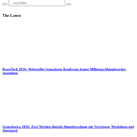
The Latest
RootsTech 2026: Weltgrößte Genealogie-Konferenz bringt Millionen Ahnenforscher
zusammen
Genealogica 2026: Zwei Wochen digitale Ahnenforschung mit Vorträgen, Workshops und
Austausch