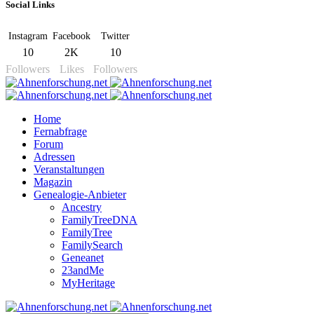
Social Links
Instagram
Facebook
Twitter
10
2K
10
Followers
Likes
Followers
Home
Fernabfrage
Forum
Adressen
Veranstaltungen
Magazin
Genealogie-Anbieter
Ancestry
FamilyTreeDNA
FamilyTree
FamilySearch
Geneanet
23andMe
MyHeritage