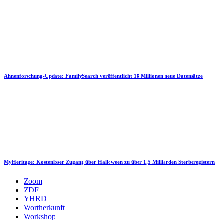
Ahnenforschung-Update: FamilySearch veröffentlicht 18 Millionen neue Datensätze
MyHeritage: Kostenloser Zugang über Halloween zu über 1,5 Milliarden Sterberegistern
Zoom
ZDF
YHRD
Wortherkunft
Workshop