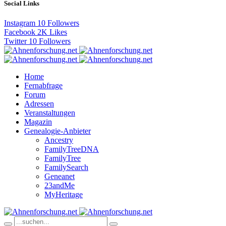
Social Links
Instagram
10
Followers
Facebook
2K
Likes
Twitter
10
Followers
Home
Fernabfrage
Forum
Adressen
Veranstaltungen
Magazin
Genealogie-Anbieter
Ancestry
FamilyTreeDNA
FamilyTree
FamilySearch
Geneanet
23andMe
MyHeritage