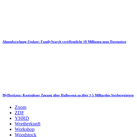
Ahnenforschung-Update: FamilySearch veröffentlicht 18 Millionen neue Datensätze
MyHeritage: Kostenloser Zugang über Halloween zu über 1,5 Milliarden Sterberegistern
Zoom
ZDF
YHRD
Wortherkunft
Workshop
Woodstock