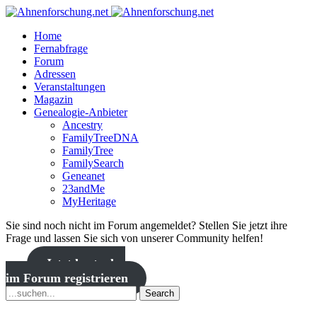
Home
Fernabfrage
Forum
Adressen
Veranstaltungen
Magazin
Genealogie-Anbieter
Ancestry
FamilyTreeDNA
FamilyTree
FamilySearch
Geneanet
23andMe
MyHeritage
Sie sind noch nicht im Forum angemeldet? Stellen Sie jetzt ihre
Frage und lassen Sie sich von unserer Community helfen!
Jetzt kostenlos
im Forum registrieren
Search