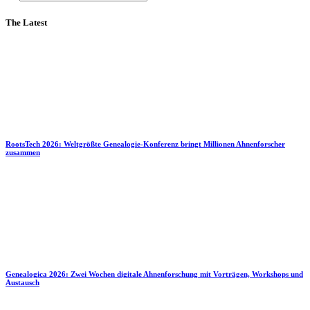
The Latest
RootsTech 2026: Weltgrößte Genealogie-Konferenz bringt Millionen Ahnenforscher
zusammen
Genealogica 2026: Zwei Wochen digitale Ahnenforschung mit Vorträgen, Workshops und
Austausch