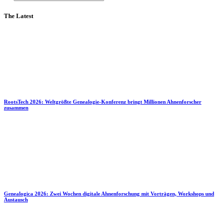
The Latest
RootsTech 2026: Weltgrößte Genealogie-Konferenz bringt Millionen Ahnenforscher
zusammen
Genealogica 2026: Zwei Wochen digitale Ahnenforschung mit Vorträgen, Workshops und
Austausch