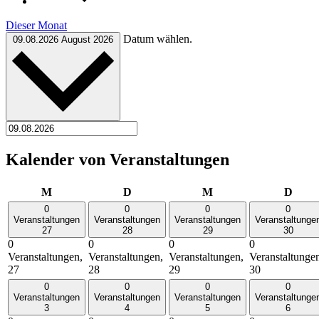
Dieser Monat
Datum wählen.
09.08.2026
August 2026
Kalender von Veranstaltungen
Montag
Dienstag
Mittwoch
Donn
M
D
M
D
0
0
0
0
Veranstaltungen
Veranstaltungen
Veranstaltungen
Veranstaltunge
27
28
29
30
0
0
0
0
Veranstaltungen,
Veranstaltungen,
Veranstaltungen,
Veranstaltunge
27
28
29
30
0
0
0
0
Veranstaltungen
Veranstaltungen
Veranstaltungen
Veranstaltunge
3
4
5
6