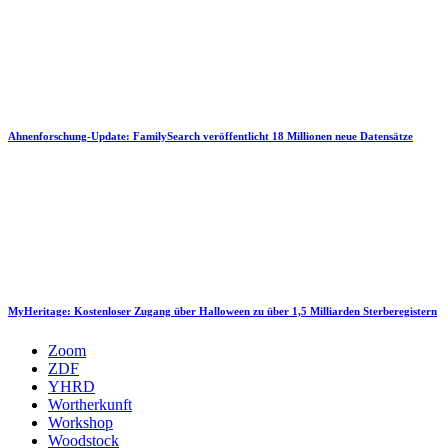
Ahnenforschung-Update: FamilySearch veröffentlicht 18 Millionen neue Datensätze
MyHeritage: Kostenloser Zugang über Halloween zu über 1,5 Milliarden Sterberegistern
Zoom
ZDF
YHRD
Wortherkunft
Workshop
Woodstock