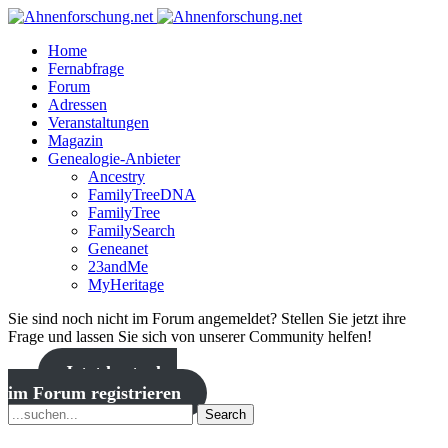
Home
Fernabfrage
Forum
Adressen
Veranstaltungen
Magazin
Genealogie-Anbieter
Ancestry
FamilyTreeDNA
FamilyTree
FamilySearch
Geneanet
23andMe
MyHeritage
Sie sind noch nicht im Forum angemeldet? Stellen Sie jetzt ihre
Frage und lassen Sie sich von unserer Community helfen!
Jetzt kostenlos
im Forum registrieren
Search