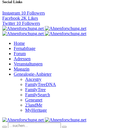
Social Links
Instagram
10
Followers
Facebook
2K
Likes
Twitter
10
Followers
Home
Fernabfrage
Forum
Adressen
Veranstaltungen
Magazin
Genealogie-Anbieter
Ancestry
FamilyTreeDNA
FamilyTree
FamilySearch
Geneanet
23andMe
MyHeritage