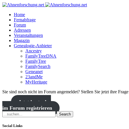
Home
Fernabfrage
Forum
Adressen
Veranstaltungen
Magazin
Genealogie-Anbieter
Ancestry
FamilyTreeDNA
FamilyTree
FamilySearch
Geneanet
23andMe
MyHeritage
Sie sind noch nicht im Forum angemeldet? Stellen Sie jetzt ihre Frag
Jetzt kostenlos
im Forum registrieren
Search
Social Links