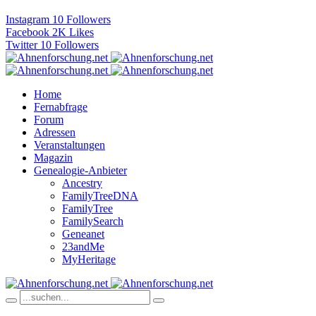
Instagram
10
Followers
Facebook
2K
Likes
Twitter
10
Followers
Home
Fernabfrage
Forum
Adressen
Veranstaltungen
Magazin
Genealogie-Anbieter
Ancestry
FamilyTreeDNA
FamilyTree
FamilySearch
Geneanet
23andMe
MyHeritage