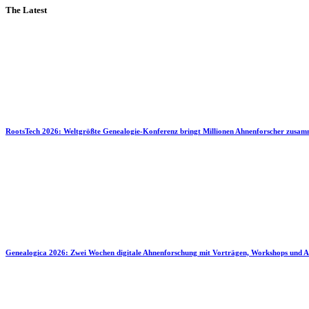
The Latest
RootsTech 2026: Weltgrößte Genealogie-Konferenz bringt Millionen Ahnenforscher zusa
Genealogica 2026: Zwei Wochen digitale Ahnenforschung mit Vorträgen, Workshops und A