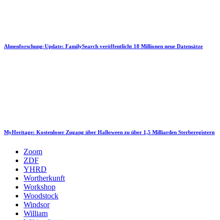
Ahnenforschung-Update: FamilySearch veröffentlicht 18 Millionen neue Datensätze
MyHeritage: Kostenloser Zugang über Halloween zu über 1,5 Milliarden Sterberegistern
Zoom
ZDF
YHRD
Wortherkunft
Workshop
Woodstock
Windsor
William