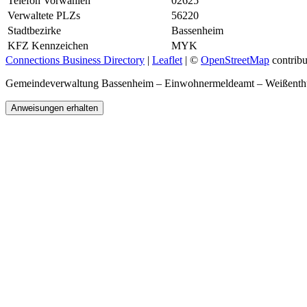
Telefon Vorwahlen
02625
Verwaltete PLZs
56220
Stadtbezirke
Bassenheim
KFZ Kennzeichen
MYK
Connections Business Directory
|
Leaflet
| ©
OpenStreetMap
contribu
Gemeindeverwaltung Bassenheim – Einwohnermeldeamt – Weißent
Anweisungen erhalten