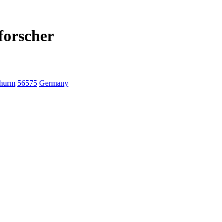
forscher
thurm
56575
Germany