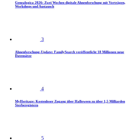
Genealogica 2026: Zwei Wochen digitale Ahnenforschung mit Vorträgen,
Workshops und Austausch
3
Ahnenforschung-Update: FamilySearch veröffentlicht 18 Millionen neue
Datensätze
4
MyHeritage: Kostenloser Zugang über Halloween zu über 1,5 Milliarden
Sterberegistern
5