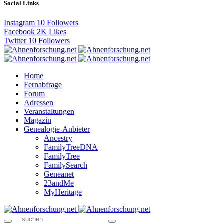
Social Links
Instagram
10
Followers
Facebook
2K
Likes
Twitter
10
Followers
Home
Fernabfrage
Forum
Adressen
Veranstaltungen
Magazin
Genealogie-Anbieter
Ancestry
FamilyTreeDNA
FamilyTree
FamilySearch
Geneanet
23andMe
MyHeritage