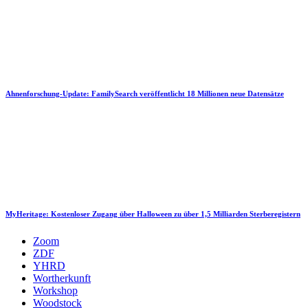
Ahnenforschung-Update: FamilySearch veröffentlicht 18 Millionen neue Datensätze
MyHeritage: Kostenloser Zugang über Halloween zu über 1,5 Milliarden Sterberegistern
Zoom
ZDF
YHRD
Wortherkunft
Workshop
Woodstock