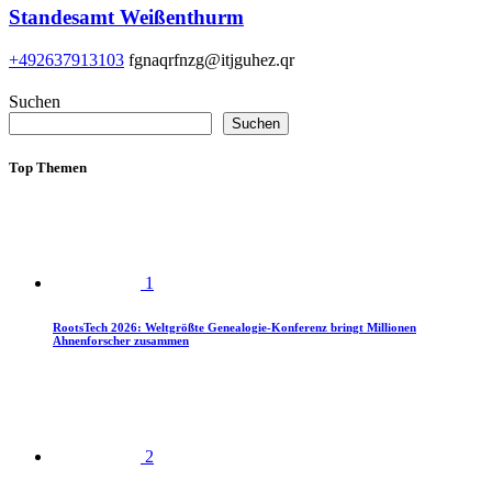
Standesamt Weißenthurm
+492637913103
fgnaqrfnzg@itjguhez.qr
Suchen
Suchen
Top Themen
1
RootsTech 2026: Weltgrößte Genealogie-Konferenz bringt Millionen
Ahnenforscher zusammen
2