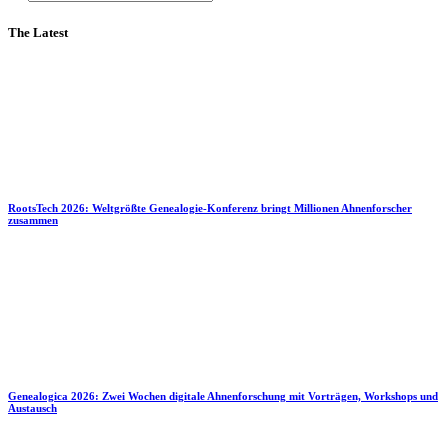
The Latest
RootsTech 2026: Weltgrößte Genealogie-Konferenz bringt Millionen Ahnenforscher
zusammen
Genealogica 2026: Zwei Wochen digitale Ahnenforschung mit Vorträgen, Workshops und
Austausch