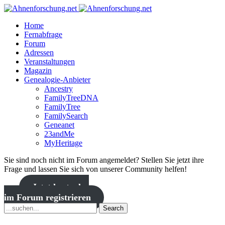
Home
Fernabfrage
Forum
Adressen
Veranstaltungen
Magazin
Genealogie-Anbieter
Ancestry
FamilyTreeDNA
FamilyTree
FamilySearch
Geneanet
23andMe
MyHeritage
Sie sind noch nicht im Forum angemeldet? Stellen Sie jetzt ihre
Frage und lassen Sie sich von unserer Community helfen!
Jetzt kostenlos
im Forum registrieren
Search