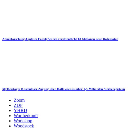
Ahnenforschung-Update: FamilySearch veröffentlicht 18 Millionen neue Datensätze
MyHeritage: Kostenloser Zugang über Halloween zu über 1,5 Milliarden Sterberegistern
Zoom
ZDF
YHRD
Wortherkunft
Workshop
Woodstock