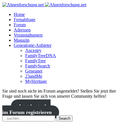
Home
Fernabfrage
Forum
Adressen
Veranstaltungen
Magazin
Genealogie-Anbieter
Ancestry
FamilyTreeDNA
FamilyTree
FamilySearch
Geneanet
23andMe
MyHeritage
Sie sind noch nicht im Forum angemeldet? Stellen Sie jetzt ihre
Frage und lassen Sie sich von unserer Community helfen!
Jetzt kostenlos
im Forum registrieren
Search