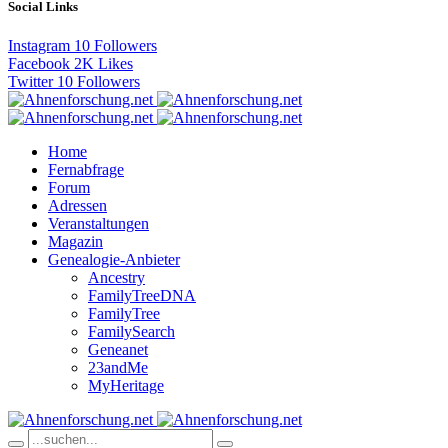
Social Links
Instagram
10
Followers
Facebook
2K
Likes
Twitter
10
Followers
Home
Fernabfrage
Forum
Adressen
Veranstaltungen
Magazin
Genealogie-Anbieter
Ancestry
FamilyTreeDNA
FamilyTree
FamilySearch
Geneanet
23andMe
MyHeritage