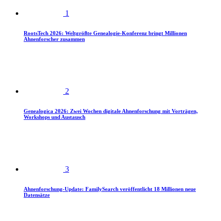
1
RootsTech 2026: Weltgrößte Genealogie-Konferenz bringt Millionen
Ahnenforscher zusammen
2
Genealogica 2026: Zwei Wochen digitale Ahnenforschung mit Vorträgen,
Workshops und Austausch
3
Ahnenforschung-Update: FamilySearch veröffentlicht 18 Millionen neue
Datensätze