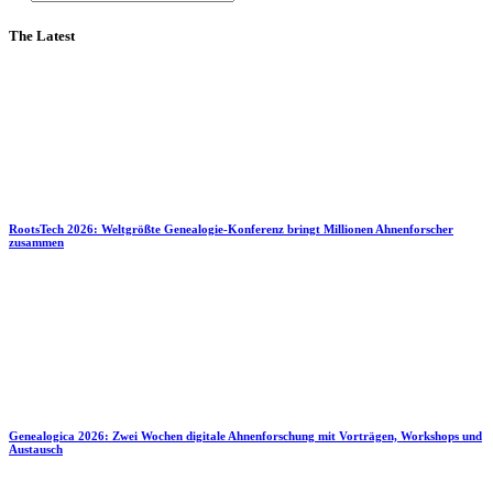
The Latest
RootsTech 2026: Weltgrößte Genealogie-Konferenz bringt Millionen Ahnenforscher
zusammen
Genealogica 2026: Zwei Wochen digitale Ahnenforschung mit Vorträgen, Workshops und
Austausch