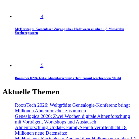
4
MyHeritage: Kostenloser Zugang über Halloween zu über 1,5 Milliarden
Sterberegistern
5
Boom bei DNA-Tests: Ahnenforschung erlebt rasant wachsenden Markt
Aktuelle Themen
RootsTech 2026: Weltgrößte Genealogie-Konferenz bringt
Millionen Ahnenforscher zusammen
Genealogica 2026: Zwei Wochen digitale Ahnenforschung
mit Vorträgen, Workshops und Austausch
Ahnenforschung-Update: FamilySearch veröffentlicht 18
Millionen neue Datensätze
MyHeritage: Kostenloser Zugang über Halloween zu über 1,5