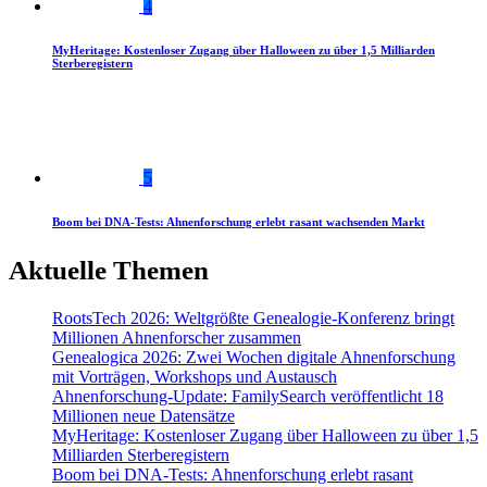
4
MyHeritage: Kostenloser Zugang über Halloween zu über 1,5 Milliarden
Sterberegistern
5
Boom bei DNA-Tests: Ahnenforschung erlebt rasant wachsenden Markt
Aktuelle Themen
RootsTech 2026: Weltgrößte Genealogie-Konferenz bringt
Millionen Ahnenforscher zusammen
Genealogica 2026: Zwei Wochen digitale Ahnenforschung
mit Vorträgen, Workshops und Austausch
Ahnenforschung-Update: FamilySearch veröffentlicht 18
Millionen neue Datensätze
MyHeritage: Kostenloser Zugang über Halloween zu über 1,5
Milliarden Sterberegistern
Boom bei DNA-Tests: Ahnenforschung erlebt rasant