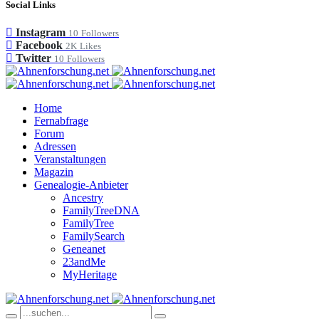
Social Links
Instagram
10
Followers
Facebook
2K
Likes
Twitter
10
Followers
Home
Fernabfrage
Forum
Adressen
Veranstaltungen
Magazin
Genealogie-Anbieter
Ancestry
FamilyTreeDNA
FamilyTree
FamilySearch
Geneanet
23andMe
MyHeritage