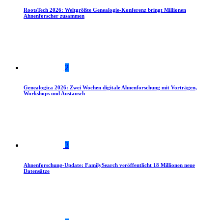
RootsTech 2026: Weltgrößte Genealogie-Konferenz bringt Millionen
Ahnenforscher zusammen
2
Genealogica 2026: Zwei Wochen digitale Ahnenforschung mit Vorträgen,
Workshops und Austausch
3
Ahnenforschung-Update: FamilySearch veröffentlicht 18 Millionen neue
Datensätze