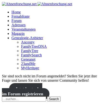
Home
Fernabfrage
Forum
Adressen
Veranstaltungen
Magazin
Genealogie-Anbieter
Ancestry
FamilyTreeDNA
FamilyTree
FamilySearch
Geneanet
23andMe
MyHeritage
Sie sind noch nicht im Forum angemeldet? Stellen Sie jetzt ihre
Frage und lassen Sie sich von unserer Community helfen!
Jetzt kostenlos
im Forum registrieren
Search