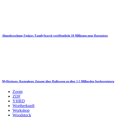
Ahnenforschung-Update: FamilySearch veröffentlicht 18 Millionen neue Datensätze
MyHeritage: Kostenloser Zugang über Halloween zu über 1,5 Milliarden Sterberegistern
Zoom
ZDF
YHRD
Wortherkunft
Workshop
Woodstock