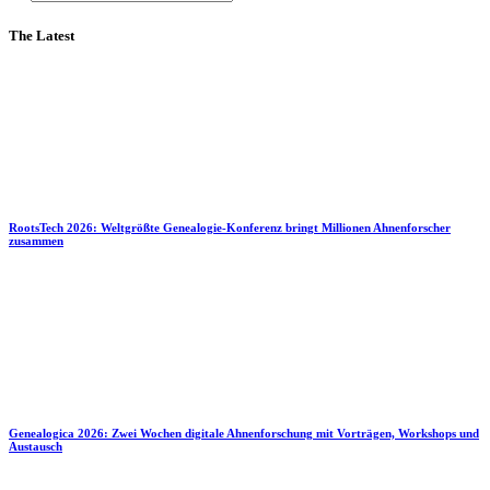
The Latest
RootsTech 2026: Weltgrößte Genealogie-Konferenz bringt Millionen Ahnenforscher
zusammen
Genealogica 2026: Zwei Wochen digitale Ahnenforschung mit Vorträgen, Workshops und
Austausch