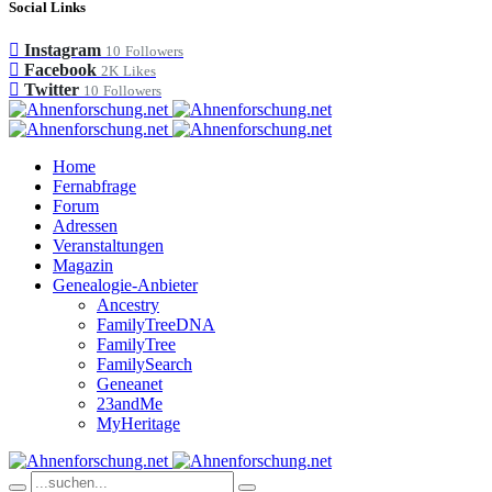
Social Links
Instagram
10
Followers
Facebook
2K
Likes
Twitter
10
Followers
Home
Fernabfrage
Forum
Adressen
Veranstaltungen
Magazin
Genealogie-Anbieter
Ancestry
FamilyTreeDNA
FamilyTree
FamilySearch
Geneanet
23andMe
MyHeritage