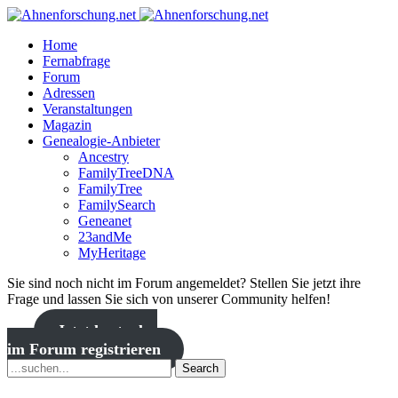
Home
Fernabfrage
Forum
Adressen
Veranstaltungen
Magazin
Genealogie-Anbieter
Ancestry
FamilyTreeDNA
FamilyTree
FamilySearch
Geneanet
23andMe
MyHeritage
Sie sind noch nicht im Forum angemeldet? Stellen Sie jetzt ihre
Frage und lassen Sie sich von unserer Community helfen!
Jetzt kostenlos
im Forum registrieren
Search