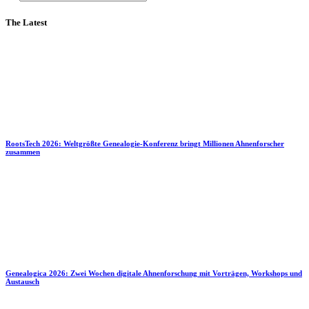
The Latest
RootsTech 2026: Weltgrößte Genealogie-Konferenz bringt Millionen Ahnenforscher
zusammen
Genealogica 2026: Zwei Wochen digitale Ahnenforschung mit Vorträgen, Workshops und
Austausch