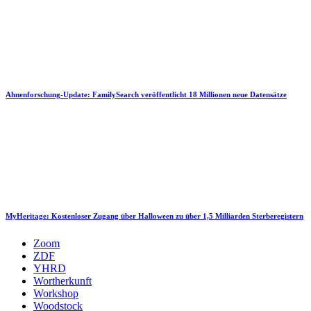
Ahnenforschung-Update: FamilySearch veröffentlicht 18 Millionen neue Datensätze
MyHeritage: Kostenloser Zugang über Halloween zu über 1,5 Milliarden Sterberegistern
Zoom
ZDF
YHRD
Wortherkunft
Workshop
Woodstock