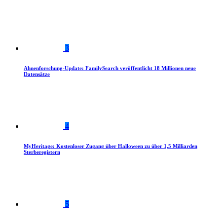
3
Ahnenforschung-Update: FamilySearch veröffentlicht 18 Millionen neue
Datensätze
4
MyHeritage: Kostenloser Zugang über Halloween zu über 1,5 Milliarden
Sterberegistern
5