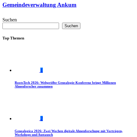
Gemeindeverwaltung Ankum
Suchen
Suchen
Top Themen
1
RootsTech 2026: Weltgrößte Genealogie-Konferenz bringt Millionen
Ahnenforscher zusammen
2
Genealogica 2026: Zwei Wochen digitale Ahnenforschung mit Vorträgen,
Workshops und Austausch