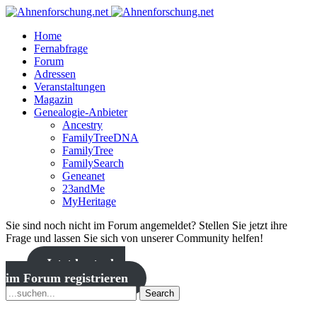
Home
Fernabfrage
Forum
Adressen
Veranstaltungen
Magazin
Genealogie-Anbieter
Ancestry
FamilyTreeDNA
FamilyTree
FamilySearch
Geneanet
23andMe
MyHeritage
Sie sind noch nicht im Forum angemeldet? Stellen Sie jetzt ihre
Frage und lassen Sie sich von unserer Community helfen!
Jetzt kostenlos
im Forum registrieren
Search