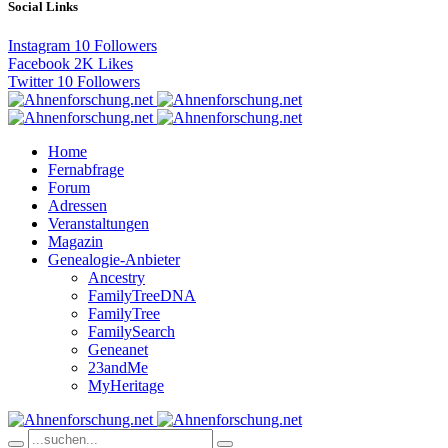
Social Links
Instagram
10
Followers
Facebook
2K
Likes
Twitter
10
Followers
Home
Fernabfrage
Forum
Adressen
Veranstaltungen
Magazin
Genealogie-Anbieter
Ancestry
FamilyTreeDNA
FamilyTree
FamilySearch
Geneanet
23andMe
MyHeritage