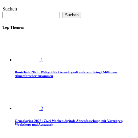
Suchen
Suchen
Top Themen
1
RootsTech 2026: Weltgrößte Genealogie-Konferenz bringt Millionen
Ahnenforscher zusammen
2
Genealogica 2026: Zwei Wochen digitale Ahnenforschung mit Vorträgen,
Workshops und Austausch