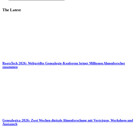
The Latest
RootsTech 2026: Weltgrößte Genealogie-Konferenz bringt Millionen Ahnenforscher
zusammen
Genealogica 2026: Zwei Wochen digitale Ahnenforschung mit Vorträgen, Workshops und
Austausch