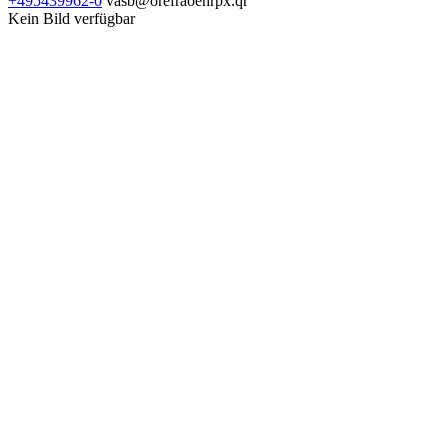
+495439962-0
vasb@orefraoehrpx.qr
Kein Bild verfügbar