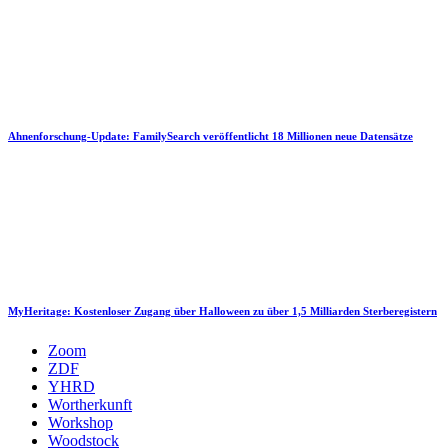
Ahnenforschung-Update: FamilySearch veröffentlicht 18 Millionen neue Datensätze
MyHeritage: Kostenloser Zugang über Halloween zu über 1,5 Milliarden Sterberegistern
Zoom
ZDF
YHRD
Wortherkunft
Workshop
Woodstock