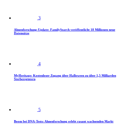
3
Ahnenforschung-Update: FamilySearch veröffentlicht 18 Millionen neue
Datensätze
4
MyHeritage: Kostenloser Zugang über Halloween zu über 1,5 Milliarden
Sterberegistern
5
Boom bei DNA-Tests: Ahnenforschung erlebt rasant wachsenden Markt