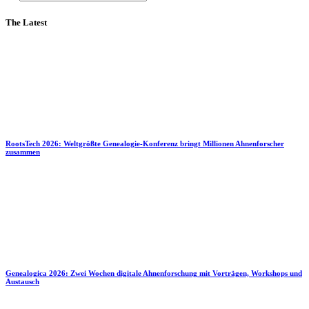
The Latest
RootsTech 2026: Weltgrößte Genealogie-Konferenz bringt Millionen Ahnenforscher
zusammen
Genealogica 2026: Zwei Wochen digitale Ahnenforschung mit Vorträgen, Workshops und
Austausch