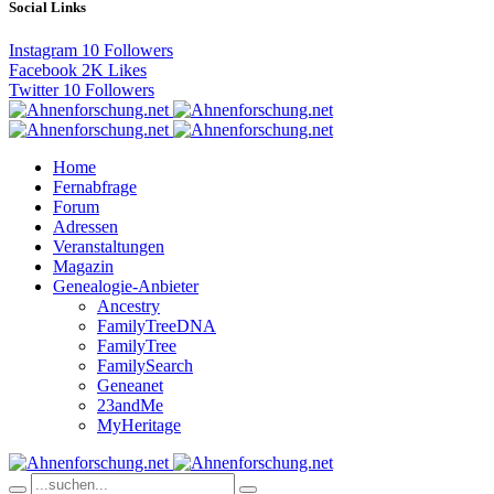
Social Links
Instagram
10
Followers
Facebook
2K
Likes
Twitter
10
Followers
Home
Fernabfrage
Forum
Adressen
Veranstaltungen
Magazin
Genealogie-Anbieter
Ancestry
FamilyTreeDNA
FamilyTree
FamilySearch
Geneanet
23andMe
MyHeritage