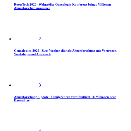
RootsTech 2026: Weltgrößte Genealogie-Konferenz bringt Millionen
Ahnenforscher zusammen
2
Genealogica 2026: Zwei Wochen digitale Ahnenforschung mit Vorträgen,
Workshops und Austausch
3
Ahnenforschung-Update: FamilySearch veröffentlicht 18 Millionen neue
Datensätze