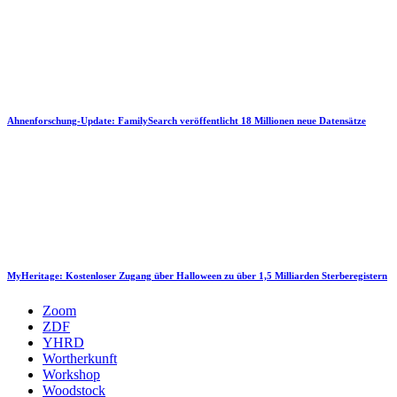
Ahnenforschung-Update: FamilySearch veröffentlicht 18 Millionen neue Datensätze
MyHeritage: Kostenloser Zugang über Halloween zu über 1,5 Milliarden Sterberegistern
Zoom
ZDF
YHRD
Wortherkunft
Workshop
Woodstock