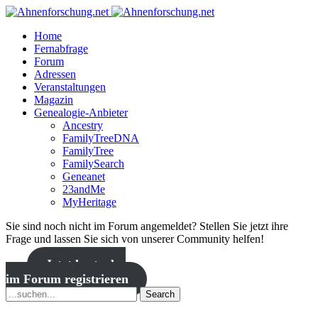
Home
Fernabfrage
Forum
Adressen
Veranstaltungen
Magazin
Genealogie-Anbieter
Ancestry
FamilyTreeDNA
FamilyTree
FamilySearch
Geneanet
23andMe
MyHeritage
Sie sind noch nicht im Forum angemeldet? Stellen Sie jetzt ihre
Frage und lassen Sie sich von unserer Community helfen!
Jetzt kostenlos
im Forum registrieren
Search