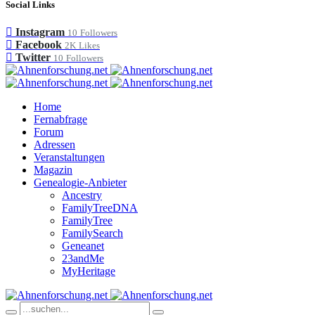
Social Links
Instagram
10
Followers
Facebook
2K
Likes
Twitter
10
Followers
Home
Fernabfrage
Forum
Adressen
Veranstaltungen
Magazin
Genealogie-Anbieter
Ancestry
FamilyTreeDNA
FamilyTree
FamilySearch
Geneanet
23andMe
MyHeritage