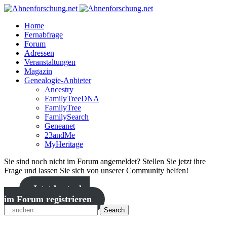
Home
Fernabfrage
Forum
Adressen
Veranstaltungen
Magazin
Genealogie-Anbieter
Ancestry
FamilyTreeDNA
FamilyTree
FamilySearch
Geneanet
23andMe
MyHeritage
Sie sind noch nicht im Forum angemeldet? Stellen Sie jetzt ihre
Frage und lassen Sie sich von unserer Community helfen!
Jetzt kostenlos
im Forum registrieren
Search