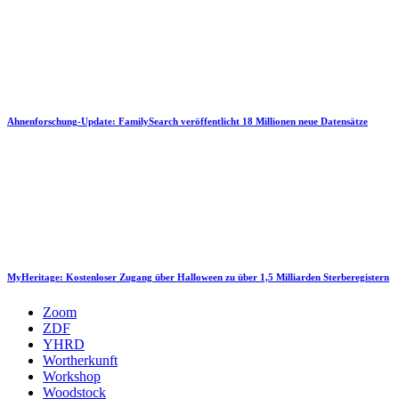
Ahnenforschung-Update: FamilySearch veröffentlicht 18 Millionen neue Datensätze
MyHeritage: Kostenloser Zugang über Halloween zu über 1,5 Milliarden Sterberegistern
Zoom
ZDF
YHRD
Wortherkunft
Workshop
Woodstock