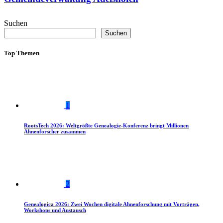
Suchen
Suchen
Top Themen
1
RootsTech 2026: Weltgrößte Genealogie-Konferenz bringt Millionen
Ahnenforscher zusammen
2
Genealogica 2026: Zwei Wochen digitale Ahnenforschung mit Vorträgen,
Workshops und Austausch