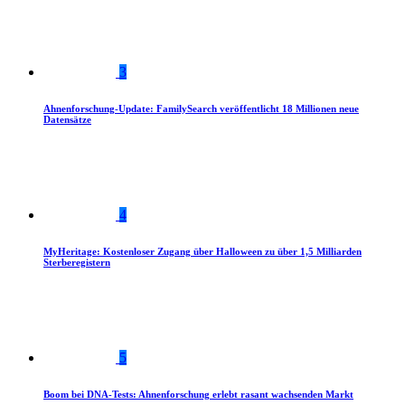
3
Ahnenforschung-Update: FamilySearch veröffentlicht 18 Millionen neue
Datensätze
4
MyHeritage: Kostenloser Zugang über Halloween zu über 1,5 Milliarden
Sterberegistern
5
Boom bei DNA-Tests: Ahnenforschung erlebt rasant wachsenden Markt