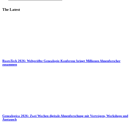
The Latest
RootsTech 2026: Weltgrößte Genealogie-Konferenz bringt Millionen Ahnenforscher
zusammen
Genealogica 2026: Zwei Wochen digitale Ahnenforschung mit Vorträgen, Workshops und
Austausch