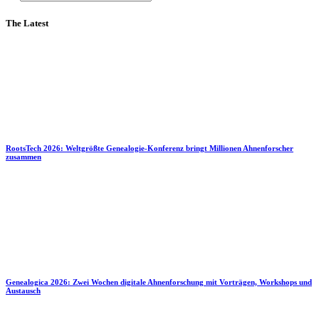
The Latest
RootsTech 2026: Weltgrößte Genealogie-Konferenz bringt Millionen Ahnenforscher
zusammen
Genealogica 2026: Zwei Wochen digitale Ahnenforschung mit Vorträgen, Workshops und
Austausch