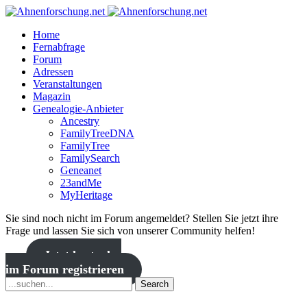
Home
Fernabfrage
Forum
Adressen
Veranstaltungen
Magazin
Genealogie-Anbieter
Ancestry
FamilyTreeDNA
FamilyTree
FamilySearch
Geneanet
23andMe
MyHeritage
Sie sind noch nicht im Forum angemeldet? Stellen Sie jetzt ihre
Frage und lassen Sie sich von unserer Community helfen!
Jetzt kostenlos
im Forum registrieren
Search