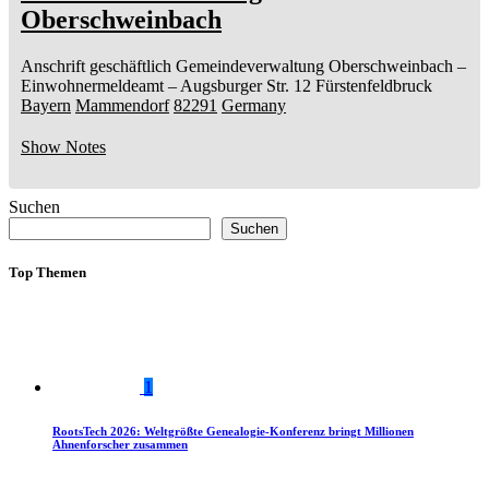
Oberschweinbach
Anschrift geschäftlich
Gemeindeverwaltung Oberschweinbach
–
Einwohnermeldeamt –
Augsburger Str. 12
Fürstenfeldbruck
Bayern
Mammendorf
82291
Germany
Show Notes
Suchen
Suchen
Top Themen
1
RootsTech 2026: Weltgrößte Genealogie-Konferenz bringt Millionen
Ahnenforscher zusammen