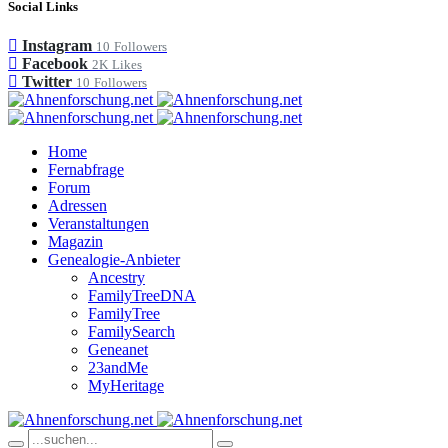
Social Links
Instagram
10
Followers
Facebook
2K
Likes
Twitter
10
Followers
Home
Fernabfrage
Forum
Adressen
Veranstaltungen
Magazin
Genealogie-Anbieter
Ancestry
FamilyTreeDNA
FamilyTree
FamilySearch
Geneanet
23andMe
MyHeritage