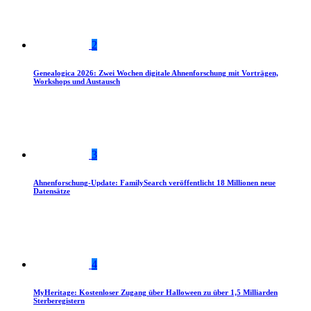
2
Genealogica 2026: Zwei Wochen digitale Ahnenforschung mit Vorträgen,
Workshops und Austausch
3
Ahnenforschung-Update: FamilySearch veröffentlicht 18 Millionen neue
Datensätze
4
MyHeritage: Kostenloser Zugang über Halloween zu über 1,5 Milliarden
Sterberegistern