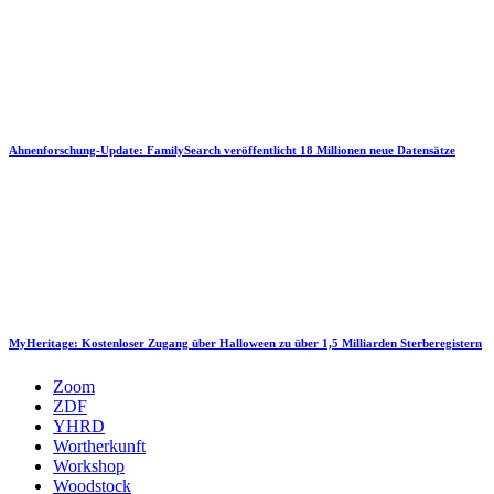
Ahnenforschung-Update: FamilySearch veröffentlicht 18 Millionen neue Datensätze
MyHeritage: Kostenloser Zugang über Halloween zu über 1,5 Milliarden Sterberegistern
Zoom
ZDF
YHRD
Wortherkunft
Workshop
Woodstock