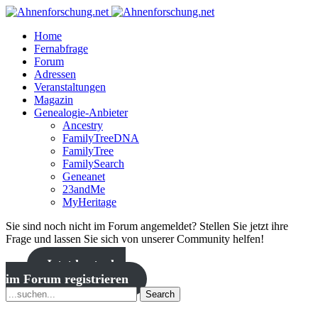
Home
Fernabfrage
Forum
Adressen
Veranstaltungen
Magazin
Genealogie-Anbieter
Ancestry
FamilyTreeDNA
FamilyTree
FamilySearch
Geneanet
23andMe
MyHeritage
Sie sind noch nicht im Forum angemeldet? Stellen Sie jetzt ihre
Frage und lassen Sie sich von unserer Community helfen!
Jetzt kostenlos
im Forum registrieren
Search