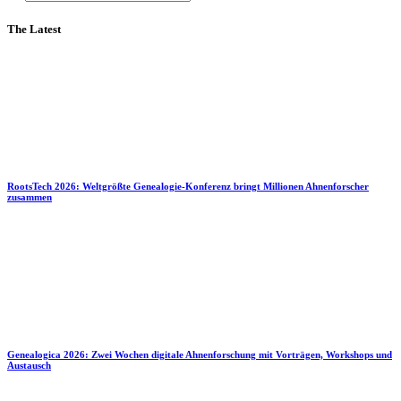
The Latest
RootsTech 2026: Weltgrößte Genealogie-Konferenz bringt Millionen Ahnenforscher
zusammen
Genealogica 2026: Zwei Wochen digitale Ahnenforschung mit Vorträgen, Workshops und
Austausch