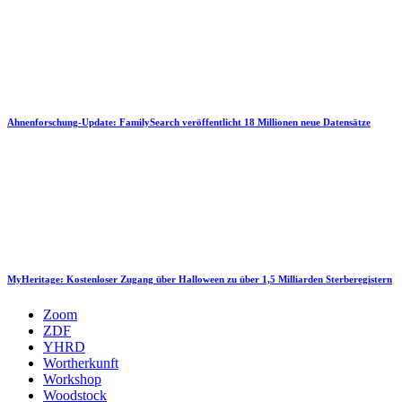
Ahnenforschung-Update: FamilySearch veröffentlicht 18 Millionen neue Datensätze
MyHeritage: Kostenloser Zugang über Halloween zu über 1,5 Milliarden Sterberegistern
Zoom
ZDF
YHRD
Wortherkunft
Workshop
Woodstock