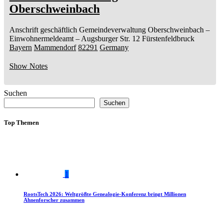
Oberschweinbach
Anschrift geschäftlich
Gemeindeverwaltung Oberschweinbach
–
Einwohnermeldeamt –
Augsburger Str. 12
Fürstenfeldbruck
Bayern
Mammendorf
82291
Germany
Show Notes
Suchen
Suchen
Top Themen
1
RootsTech 2026: Weltgrößte Genealogie-Konferenz bringt Millionen
Ahnenforscher zusammen