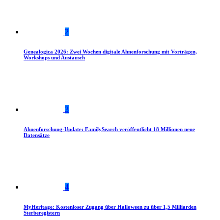
2
Genealogica 2026: Zwei Wochen digitale Ahnenforschung mit Vorträgen,
Workshops und Austausch
3
Ahnenforschung-Update: FamilySearch veröffentlicht 18 Millionen neue
Datensätze
4
MyHeritage: Kostenloser Zugang über Halloween zu über 1,5 Milliarden
Sterberegistern