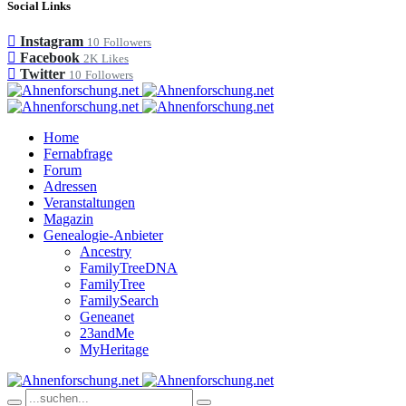
Social Links
Instagram
10
Followers
Facebook
2K
Likes
Twitter
10
Followers
Home
Fernabfrage
Forum
Adressen
Veranstaltungen
Magazin
Genealogie-Anbieter
Ancestry
FamilyTreeDNA
FamilyTree
FamilySearch
Geneanet
23andMe
MyHeritage