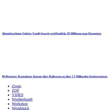
Ahnenforschung-Update: FamilySearch veröffentlicht 18 Millionen neue Datensätze
MyHeritage: Kostenloser Zugang über Halloween zu über 1,5 Milliarden Sterberegistern
Zoom
ZDF
YHRD
Wortherkunft
Workshop
Woodstock