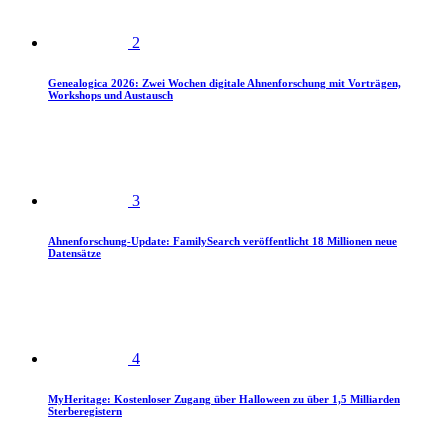
2
Genealogica 2026: Zwei Wochen digitale Ahnenforschung mit Vorträgen,
Workshops und Austausch
3
Ahnenforschung-Update: FamilySearch veröffentlicht 18 Millionen neue
Datensätze
4
MyHeritage: Kostenloser Zugang über Halloween zu über 1,5 Milliarden
Sterberegistern