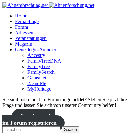
Home
Fernabfrage
Forum
Adressen
Veranstaltungen
Magazin
Genealogie-Anbieter
Ancestry
FamilyTreeDNA
FamilyTree
FamilySearch
Geneanet
23andMe
MyHeritage
Sie sind noch nicht im Forum angemeldet? Stellen Sie jetzt ihre
Frage und lassen Sie sich von unserer Community helfen!
Jetzt kostenlos
im Forum registrieren
Search