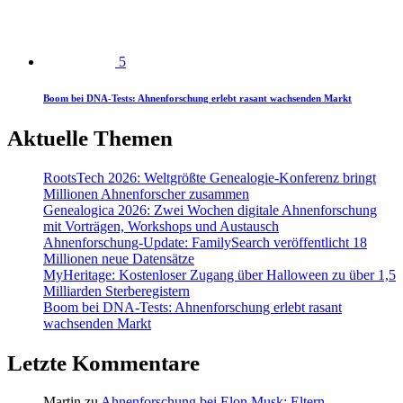
5
Boom bei DNA-Tests: Ahnenforschung erlebt rasant wachsenden Markt
Aktuelle Themen
RootsTech 2026: Weltgrößte Genealogie-Konferenz bringt
Millionen Ahnenforscher zusammen
Genealogica 2026: Zwei Wochen digitale Ahnenforschung
mit Vorträgen, Workshops und Austausch
Ahnenforschung-Update: FamilySearch veröffentlicht 18
Millionen neue Datensätze
MyHeritage: Kostenloser Zugang über Halloween zu über 1,5
Milliarden Sterberegistern
Boom bei DNA-Tests: Ahnenforschung erlebt rasant
wachsenden Markt
Letzte Kommentare
Martin
zu
Ahnenforschung bei Elon Musk: Eltern,