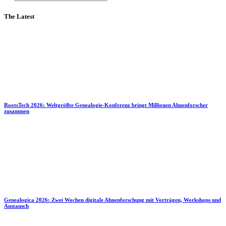
The Latest
RootsTech 2026: Weltgrößte Genealogie-Konferenz bringt Millionen Ahnenforscher
zusammen
Genealogica 2026: Zwei Wochen digitale Ahnenforschung mit Vorträgen, Workshops und
Austausch