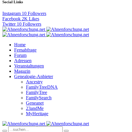
Social Links
Instagram
10
Followers
Facebook
2K
Likes
Twitter
10
Followers
Home
Fernabfrage
Forum
Adressen
Veranstaltungen
Magazin
Genealogie-Anbieter
Ancestry
FamilyTreeDNA
FamilyTree
FamilySearch
Geneanet
23andMe
MyHeritage