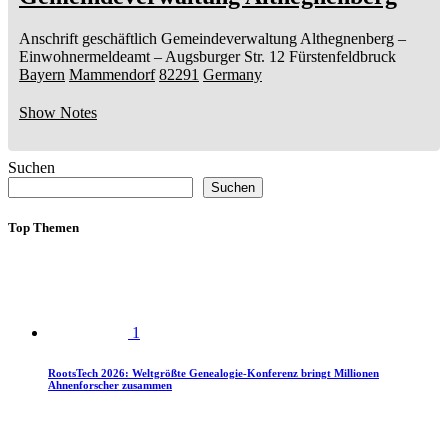
Anschrift geschäftlich
Gemeindeverwaltung Althegnenberg
–
Einwohnermeldeamt –
Augsburger Str. 12
Fürstenfeldbruck
Bayern
Mammendorf
82291
Germany
Show Notes
Suchen
Suchen
Top Themen
1
RootsTech 2026: Weltgrößte Genealogie-Konferenz bringt Millionen
Ahnenforscher zusammen