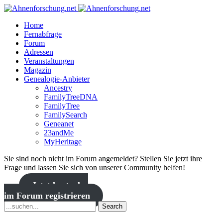
Home
Fernabfrage
Forum
Adressen
Veranstaltungen
Magazin
Genealogie-Anbieter
Ancestry
FamilyTreeDNA
FamilyTree
FamilySearch
Geneanet
23andMe
MyHeritage
Sie sind noch nicht im Forum angemeldet? Stellen Sie jetzt ihre
Frage und lassen Sie sich von unserer Community helfen!
Jetzt kostenlos
im Forum registrieren
Search