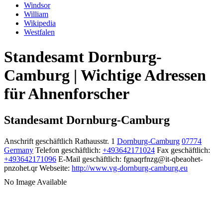
Windsor
William
Wikipedia
Westfalen
Standesamt Dornburg-
Camburg | Wichtige Adressen
für Ahnenforscher
Standesamt Dornburg-Camburg
Anschrift geschäftlich
Rathausstr. 1
Dornburg-Camburg
07774
Germany
Telefon geschäftlich
:
+493642171024
Fax geschäftlich
:
+493642171096
E-Mail geschäftlich
:
fgnaqrfnzg@it-qbeaohet-
pnzohet.qr
Webseite
:
http://www.vg-dornburg-camburg.eu
No Image Available