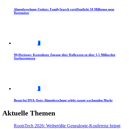
Ahnenforschung-Update: FamilySearch veröffentlicht 18 Millionen neue
Datensätze
4
MyHeritage: Kostenloser Zugang über Halloween zu über 1,5 Milliarden
Sterberegistern
5
Boom bei DNA-Tests: Ahnenforschung erlebt rasant wachsenden Markt
Aktuelle Themen
RootsTech 2026: Weltgrößte Genealogie-Konferenz bringt