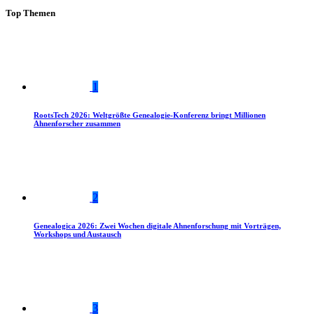
Top Themen
1
RootsTech 2026: Weltgrößte Genealogie-Konferenz bringt Millionen
Ahnenforscher zusammen
2
Genealogica 2026: Zwei Wochen digitale Ahnenforschung mit Vorträgen,
Workshops und Austausch
3