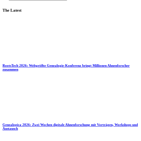
The Latest
RootsTech 2026: Weltgrößte Genealogie-Konferenz bringt Millionen Ahnenforscher
zusammen
Genealogica 2026: Zwei Wochen digitale Ahnenforschung mit Vorträgen, Workshops und
Austausch