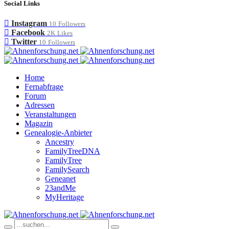
Social Links
Instagram
10
Followers
Facebook
2K
Likes
Twitter
10
Followers
Home
Fernabfrage
Forum
Adressen
Veranstaltungen
Magazin
Genealogie-Anbieter
Ancestry
FamilyTreeDNA
FamilyTree
FamilySearch
Geneanet
23andMe
MyHeritage