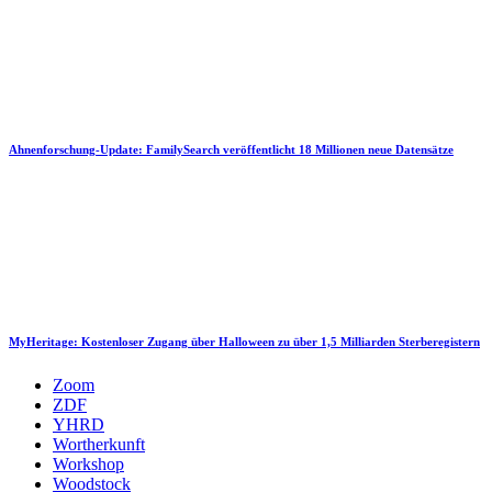
Ahnenforschung-Update: FamilySearch veröffentlicht 18 Millionen neue Datensätze
MyHeritage: Kostenloser Zugang über Halloween zu über 1,5 Milliarden Sterberegistern
Zoom
ZDF
YHRD
Wortherkunft
Workshop
Woodstock