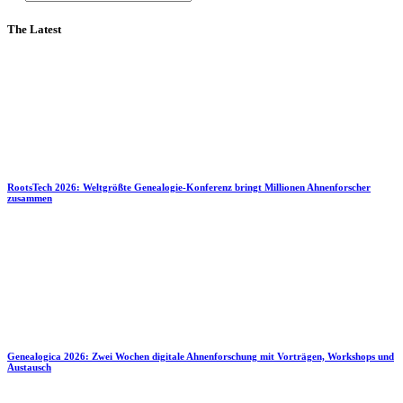
The Latest
RootsTech 2026: Weltgrößte Genealogie-Konferenz bringt Millionen Ahnenforscher
zusammen
Genealogica 2026: Zwei Wochen digitale Ahnenforschung mit Vorträgen, Workshops und
Austausch