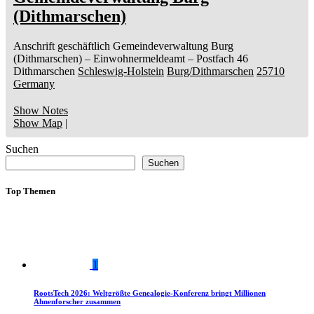
(Dithmarschen)
Anschrift geschäftlich
Gemeindeverwaltung Burg
(Dithmarschen)
– Einwohnermeldeamt –
Postfach 46
Dithmarschen
Schleswig-Holstein
Burg/Dithmarschen
25710
Germany
Show Notes
Show Map
|
Suchen
Suchen
Top Themen
1
RootsTech 2026: Weltgrößte Genealogie-Konferenz bringt Millionen
Ahnenforscher zusammen