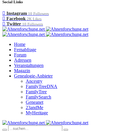
Social Links
Instagram
10
Followers
Facebook
2K
Likes
Twitter
10
Followers
Home
Fernabfrage
Forum
Adressen
Veranstaltungen
Magazin
Genealogie-Anbieter
Ancestry
FamilyTreeDNA
FamilyTree
FamilySearch
Geneanet
23andMe
MyHeritage