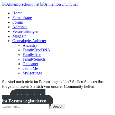
Home
Fernabfrage
Forum
Adressen
Veranstaltungen
Magazin
Genealogie-Anbieter
Ancestry
FamilyTreeDNA
FamilyTree
FamilySearch
Geneanet
23andMe
MyHeritage
Sie sind noch nicht im Forum angemeldet? Stellen Sie jetzt ihre
Frage und lassen Sie sich von unserer Community helfen!
Jetzt kostenlos
im Forum registrieren
Search