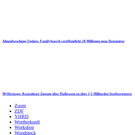
Ahnenforschung-Update: FamilySearch veröffentlicht 18 Millionen neue Datensätze
MyHeritage: Kostenloser Zugang über Halloween zu über 1,5 Milliarden Sterberegistern
Zoom
ZDF
YHRD
Wortherkunft
Workshop
Woodstock