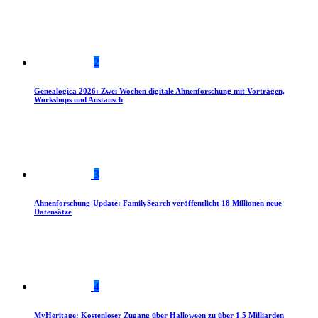
2
Genealogica 2026: Zwei Wochen digitale Ahnenforschung mit Vorträgen,
Workshops und Austausch
3
Ahnenforschung-Update: FamilySearch veröffentlicht 18 Millionen neue
Datensätze
4
MyHeritage: Kostenloser Zugang über Halloween zu über 1,5 Milliarden