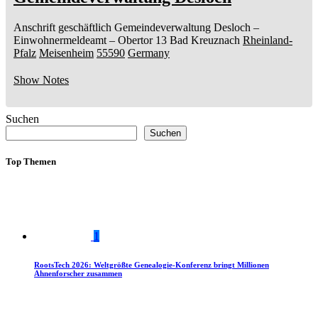
Anschrift geschäftlich
Gemeindeverwaltung Desloch
–
Einwohnermeldeamt –
Obertor 13
Bad Kreuznach
Rheinland-
Pfalz
Meisenheim
55590
Germany
Show Notes
Suchen
Suchen
Top Themen
1
RootsTech 2026: Weltgrößte Genealogie-Konferenz bringt Millionen
Ahnenforscher zusammen