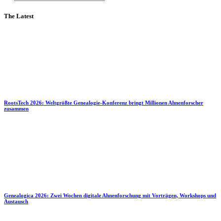
The Latest
RootsTech 2026: Weltgrößte Genealogie-Konferenz bringt Millionen Ahnenforscher
zusammen
Genealogica 2026: Zwei Wochen digitale Ahnenforschung mit Vorträgen, Workshops und
Austausch