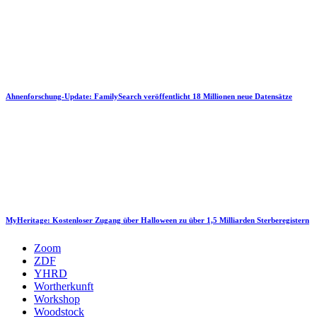
Ahnenforschung-Update: FamilySearch veröffentlicht 18 Millionen neue Datensätze
MyHeritage: Kostenloser Zugang über Halloween zu über 1,5 Milliarden Sterberegistern
Zoom
ZDF
YHRD
Wortherkunft
Workshop
Woodstock