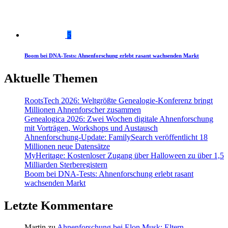
5
Boom bei DNA-Tests: Ahnenforschung erlebt rasant wachsenden Markt
Aktuelle Themen
RootsTech 2026: Weltgrößte Genealogie-Konferenz bringt
Millionen Ahnenforscher zusammen
Genealogica 2026: Zwei Wochen digitale Ahnenforschung
mit Vorträgen, Workshops und Austausch
Ahnenforschung-Update: FamilySearch veröffentlicht 18
Millionen neue Datensätze
MyHeritage: Kostenloser Zugang über Halloween zu über 1,5
Milliarden Sterberegistern
Boom bei DNA-Tests: Ahnenforschung erlebt rasant
wachsenden Markt
Letzte Kommentare
Martin
zu
Ahnenforschung bei Elon Musk: Eltern,