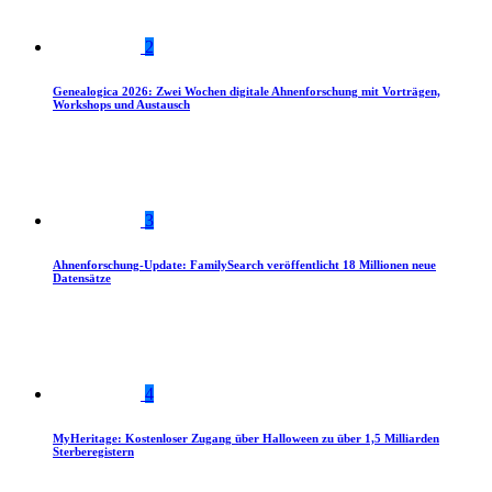
2
Genealogica 2026: Zwei Wochen digitale Ahnenforschung mit Vorträgen,
Workshops und Austausch
3
Ahnenforschung-Update: FamilySearch veröffentlicht 18 Millionen neue
Datensätze
4
MyHeritage: Kostenloser Zugang über Halloween zu über 1,5 Milliarden
Sterberegistern