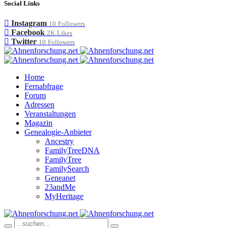
Social Links
Instagram
10
Followers
Facebook
2K
Likes
Twitter
10
Followers
Home
Fernabfrage
Forum
Adressen
Veranstaltungen
Magazin
Genealogie-Anbieter
Ancestry
FamilyTreeDNA
FamilyTree
FamilySearch
Geneanet
23andMe
MyHeritage