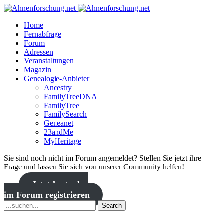
Home
Fernabfrage
Forum
Adressen
Veranstaltungen
Magazin
Genealogie-Anbieter
Ancestry
FamilyTreeDNA
FamilyTree
FamilySearch
Geneanet
23andMe
MyHeritage
Sie sind noch nicht im Forum angemeldet? Stellen Sie jetzt ihre
Frage und lassen Sie sich von unserer Community helfen!
Jetzt kostenlos
im Forum registrieren
Search