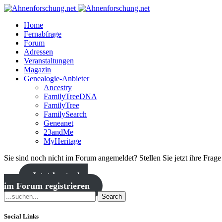
Home
Fernabfrage
Forum
Adressen
Veranstaltungen
Magazin
Genealogie-Anbieter
Ancestry
FamilyTreeDNA
FamilyTree
FamilySearch
Geneanet
23andMe
MyHeritage
Sie sind noch nicht im Forum angemeldet? Stellen Sie jetzt ihre Frag
Jetzt kostenlos
im Forum registrieren
Search
Social Links