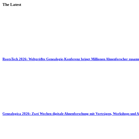
The Latest
RootsTech 2026: Weltgrößte Genealogie-Konferenz bringt Millionen Ahnenforscher zusa
Genealogica 2026: Zwei Wochen digitale Ahnenforschung mit Vorträgen, Workshops und A