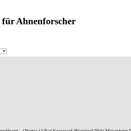
 für Ahnenforscher
rmeldeamt –
Obertor 13
Bad Kreuznach
Rheinland-Pfalz
Meisenheim