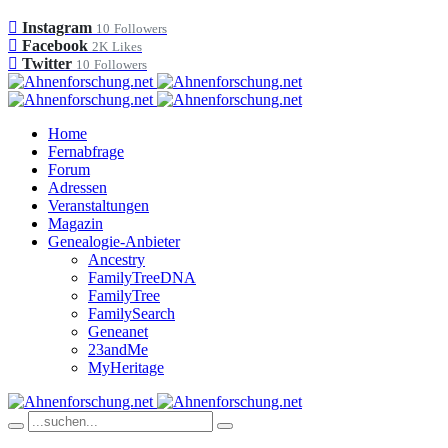
Instagram
10
Followers
Facebook
2K
Likes
Twitter
10
Followers
Home
Fernabfrage
Forum
Adressen
Veranstaltungen
Magazin
Genealogie-Anbieter
Ancestry
FamilyTreeDNA
FamilyTree
FamilySearch
Geneanet
23andMe
MyHeritage