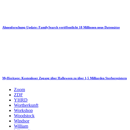
Ahnenforschung-Update: FamilySearch veröffentlicht 18 Millionen neue Datensätze
MyHeritage: Kostenloser Zugang über Halloween zu über 1,5 Milliarden Sterberegistern
Zoom
ZDF
YHRD
Wortherkunft
Workshop
Woodstock
Windsor
William