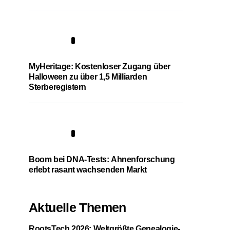
4
MyHeritage: Kostenloser Zugang über
Halloween zu über 1,5 Milliarden
Sterberegistern
5
Boom bei DNA-Tests: Ahnenforschung
erlebt rasant wachsenden Markt
Aktuelle Themen
RootsTech 2026: Weltgrößte Genealogie-