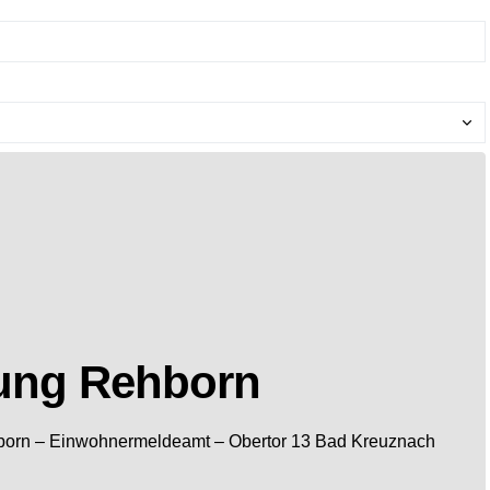
ung Rehborn
born
– Einwohnermeldeamt –
Obertor 13
Bad Kreuznach