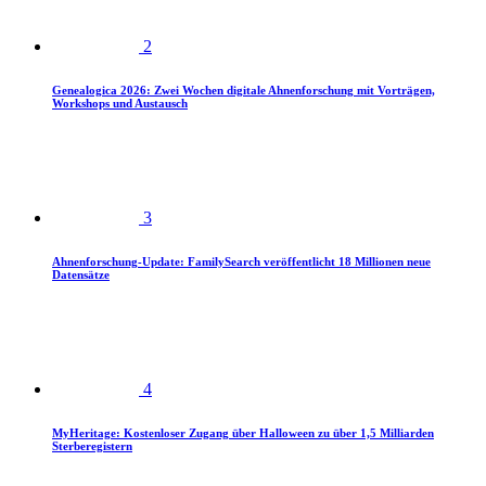
2
Genealogica 2026: Zwei Wochen digitale Ahnenforschung mit Vorträgen,
Workshops und Austausch
3
Ahnenforschung-Update: FamilySearch veröffentlicht 18 Millionen neue
Datensätze
4
MyHeritage: Kostenloser Zugang über Halloween zu über 1,5 Milliarden
Sterberegistern