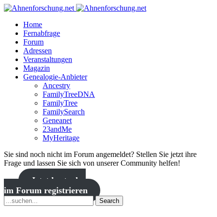
Home
Fernabfrage
Forum
Adressen
Veranstaltungen
Magazin
Genealogie-Anbieter
Ancestry
FamilyTreeDNA
FamilyTree
FamilySearch
Geneanet
23andMe
MyHeritage
Sie sind noch nicht im Forum angemeldet? Stellen Sie jetzt ihre
Frage und lassen Sie sich von unserer Community helfen!
Jetzt kostenlos
im Forum registrieren
Search