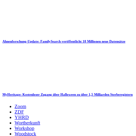
Ahnenforschung-Update: FamilySearch veröffentlicht 18 Millionen neue Datensätze
MyHeritage: Kostenloser Zugang über Halloween zu über 1,5 Milliarden Sterberegistern
Zoom
ZDF
YHRD
Wortherkunft
Workshop
Woodstock