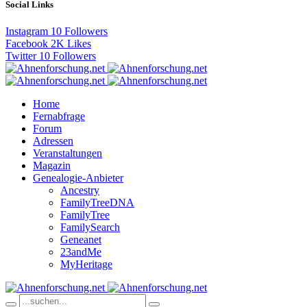
Social Links
Instagram
10
Followers
Facebook
2K
Likes
Twitter
10
Followers
Home
Fernabfrage
Forum
Adressen
Veranstaltungen
Magazin
Genealogie-Anbieter
Ancestry
FamilyTreeDNA
FamilyTree
FamilySearch
Geneanet
23andMe
MyHeritage