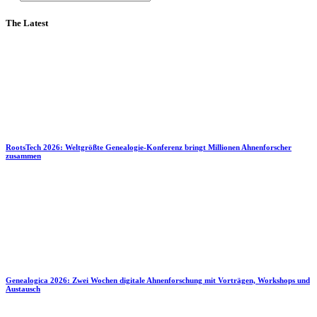
The Latest
RootsTech 2026: Weltgrößte Genealogie-Konferenz bringt Millionen Ahnenforscher
zusammen
Genealogica 2026: Zwei Wochen digitale Ahnenforschung mit Vorträgen, Workshops und
Austausch