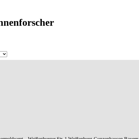
Ahnenforscher
ermeldeamt –
Weißenburger Str. 1
Weißenburg-Gunzenhausen
Bayern