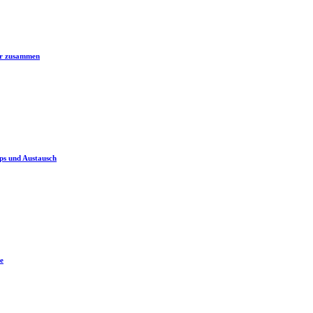
er zusammen
ps und Austausch
e