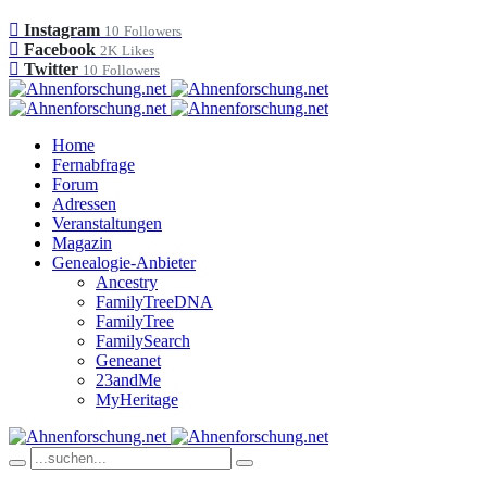
Instagram
10
Followers
Facebook
2K
Likes
Twitter
10
Followers
Home
Fernabfrage
Forum
Adressen
Veranstaltungen
Magazin
Genealogie-Anbieter
Ancestry
FamilyTreeDNA
FamilyTree
FamilySearch
Geneanet
23andMe
MyHeritage