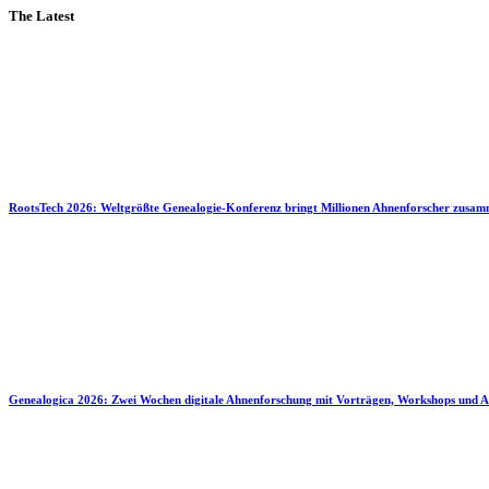
The Latest
RootsTech 2026: Weltgrößte Genealogie-Konferenz bringt Millionen Ahnenforscher zusa
Genealogica 2026: Zwei Wochen digitale Ahnenforschung mit Vorträgen, Workshops und A