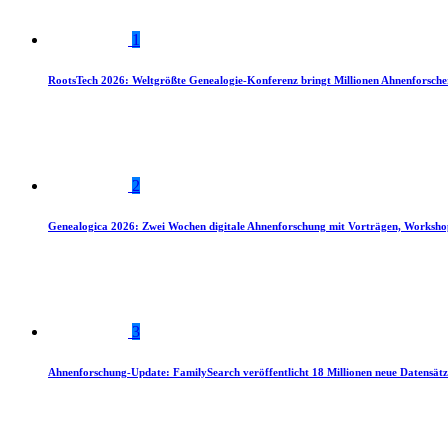
1
RootsTech 2026: Weltgrößte Genealogie-Konferenz bringt Millionen Ahnenforsch
2
Genealogica 2026: Zwei Wochen digitale Ahnenforschung mit Vorträgen, Worksho
3
Ahnenforschung-Update: FamilySearch veröffentlicht 18 Millionen neue Datensätz