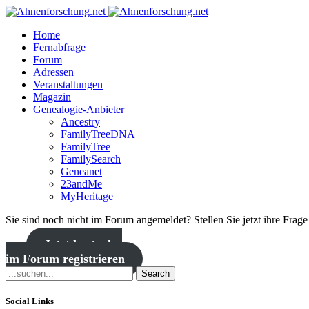
Home
Fernabfrage
Forum
Adressen
Veranstaltungen
Magazin
Genealogie-Anbieter
Ancestry
FamilyTreeDNA
FamilyTree
FamilySearch
Geneanet
23andMe
MyHeritage
Sie sind noch nicht im Forum angemeldet? Stellen Sie jetzt ihre Frag
Jetzt kostenlos
im Forum registrieren
Search
Social Links