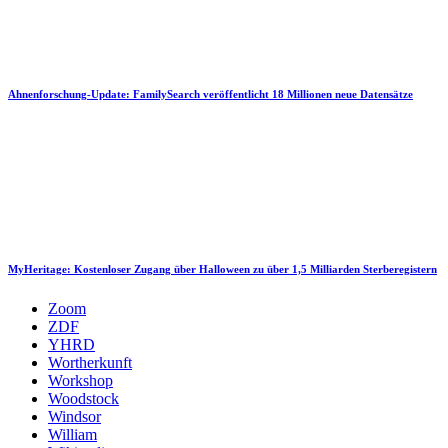
Ahnenforschung-Update: FamilySearch veröffentlicht 18 Millionen neue Datensätze
MyHeritage: Kostenloser Zugang über Halloween zu über 1,5 Milliarden Sterberegistern
Zoom
ZDF
YHRD
Wortherkunft
Workshop
Woodstock
Windsor
William