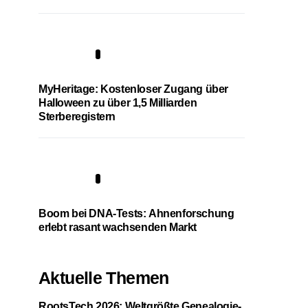
4
MyHeritage: Kostenloser Zugang über
Halloween zu über 1,5 Milliarden
Sterberegistern
5
Boom bei DNA-Tests: Ahnenforschung
erlebt rasant wachsenden Markt
Aktuelle Themen
RootsTech 2026: Weltgrößte Genealogie-