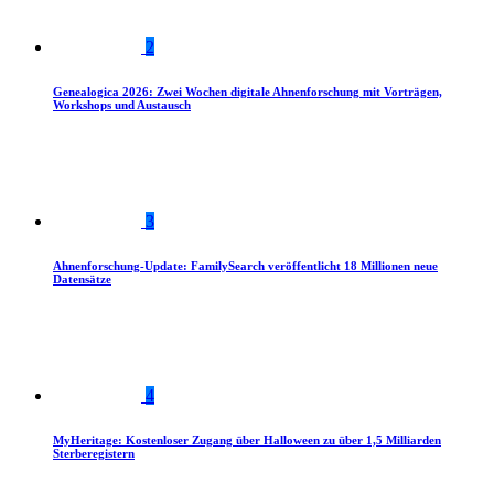
2
Genealogica 2026: Zwei Wochen digitale Ahnenforschung mit Vorträgen,
Workshops und Austausch
3
Ahnenforschung-Update: FamilySearch veröffentlicht 18 Millionen neue
Datensätze
4
MyHeritage: Kostenloser Zugang über Halloween zu über 1,5 Milliarden
Sterberegistern