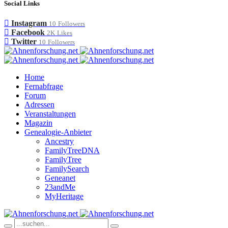
Social Links
Instagram
10
Followers
Facebook
2K
Likes
Twitter
10
Followers
Home
Fernabfrage
Forum
Adressen
Veranstaltungen
Magazin
Genealogie-Anbieter
Ancestry
FamilyTreeDNA
FamilyTree
FamilySearch
Geneanet
23andMe
MyHeritage