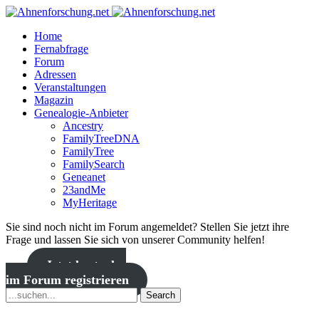
Home
Fernabfrage
Forum
Adressen
Veranstaltungen
Magazin
Genealogie-Anbieter
Ancestry
FamilyTreeDNA
FamilyTree
FamilySearch
Geneanet
23andMe
MyHeritage
Sie sind noch nicht im Forum angemeldet? Stellen Sie jetzt ihre
Frage und lassen Sie sich von unserer Community helfen!
Jetzt kostenlos
im Forum registrieren
Search