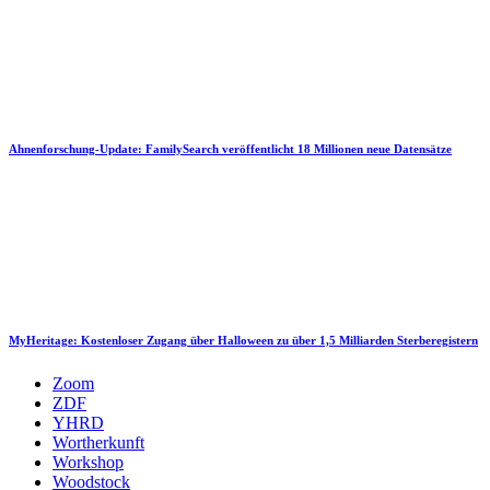
Ahnenforschung-Update: FamilySearch veröffentlicht 18 Millionen neue Datensätze
MyHeritage: Kostenloser Zugang über Halloween zu über 1,5 Milliarden Sterberegistern
Zoom
ZDF
YHRD
Wortherkunft
Workshop
Woodstock