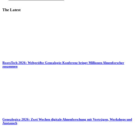
The Latest
RootsTech 2026: Weltgrößte Genealogie-Konferenz bringt Millionen Ahnenforscher
zusammen
Genealogica 2026: Zwei Wochen digitale Ahnenforschung mit Vorträgen, Workshops und
Austausch