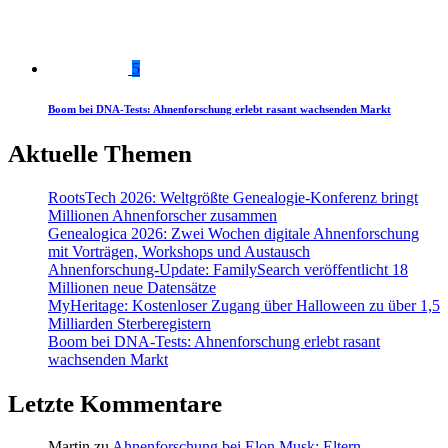
5
Boom bei DNA-Tests: Ahnenforschung erlebt rasant wachsenden Markt
Aktuelle Themen
RootsTech 2026: Weltgrößte Genealogie-Konferenz bringt
Millionen Ahnenforscher zusammen
Genealogica 2026: Zwei Wochen digitale Ahnenforschung
mit Vorträgen, Workshops und Austausch
Ahnenforschung-Update: FamilySearch veröffentlicht 18
Millionen neue Datensätze
MyHeritage: Kostenloser Zugang über Halloween zu über 1,5
Milliarden Sterberegistern
Boom bei DNA-Tests: Ahnenforschung erlebt rasant
wachsenden Markt
Letzte Kommentare
Martin
zu
Ahnenforschung bei Elon Musk: Eltern,