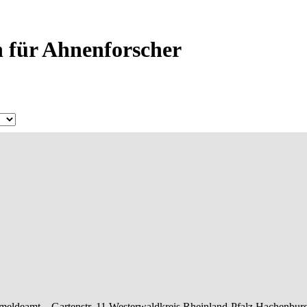
n für Ahnenforscher
meldeamt –
Gartenstr. 11
Westerwaldkreis
Rheinland-Pfalz
Hachenbur