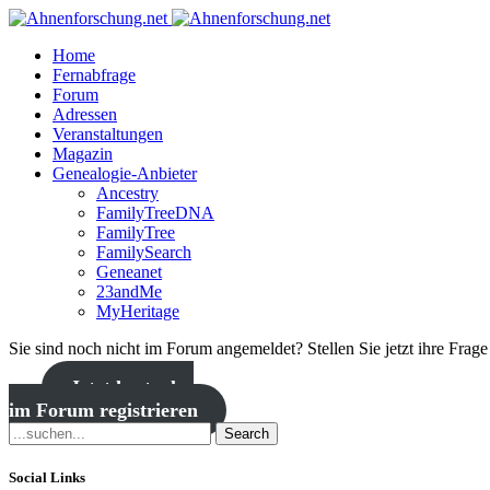
Home
Fernabfrage
Forum
Adressen
Veranstaltungen
Magazin
Genealogie-Anbieter
Ancestry
FamilyTreeDNA
FamilyTree
FamilySearch
Geneanet
23andMe
MyHeritage
Sie sind noch nicht im Forum angemeldet? Stellen Sie jetzt ihre Frag
Jetzt kostenlos
im Forum registrieren
Search
Social Links