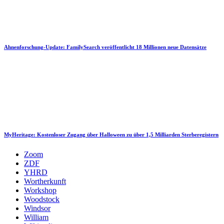
Ahnenforschung-Update: FamilySearch veröffentlicht 18 Millionen neue Datensätze
MyHeritage: Kostenloser Zugang über Halloween zu über 1,5 Milliarden Sterberegistern
Zoom
ZDF
YHRD
Wortherkunft
Workshop
Woodstock
Windsor
William