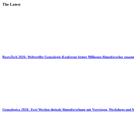
The Latest
RootsTech 2026: Weltgrößte Genealogie-Konferenz bringt Millionen Ahnenforscher zusa
Genealogica 2026: Zwei Wochen digitale Ahnenforschung mit Vorträgen, Workshops und A