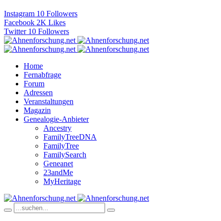
Instagram
10
Followers
Facebook
2K
Likes
Twitter
10
Followers
Home
Fernabfrage
Forum
Adressen
Veranstaltungen
Magazin
Genealogie-Anbieter
Ancestry
FamilyTreeDNA
FamilyTree
FamilySearch
Geneanet
23andMe
MyHeritage