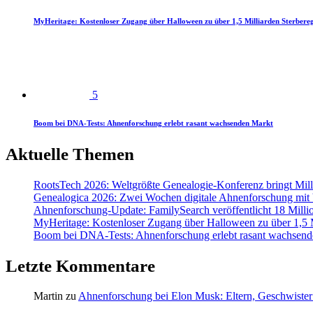
MyHeritage: Kostenloser Zugang über Halloween zu über 1,5 Milliarden Sterbereg
5
Boom bei DNA-Tests: Ahnenforschung erlebt rasant wachsenden Markt
Aktuelle Themen
RootsTech 2026: Weltgrößte Genealogie-Konferenz bringt Mi
Genealogica 2026: Zwei Wochen digitale Ahnenforschung mit
Ahnenforschung-Update: FamilySearch veröffentlicht 18 Milli
MyHeritage: Kostenloser Zugang über Halloween zu über 1,5 Mi
Boom bei DNA-Tests: Ahnenforschung erlebt rasant wachsend
Letzte Kommentare
Martin
zu
Ahnenforschung bei Elon Musk: Eltern, Geschwister