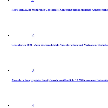
RootsTech 2026: Weltgrößte Genealogie-Konferenz bringt Millionen Ahnenforsch
2
Genealogica 2026: Zwei Wochen digitale Ahnenforschung mit Vorträgen, Worksho
3
Ahnenforschung-Update: FamilySearch veröffentlicht 18 Millionen neue Datensätz
4