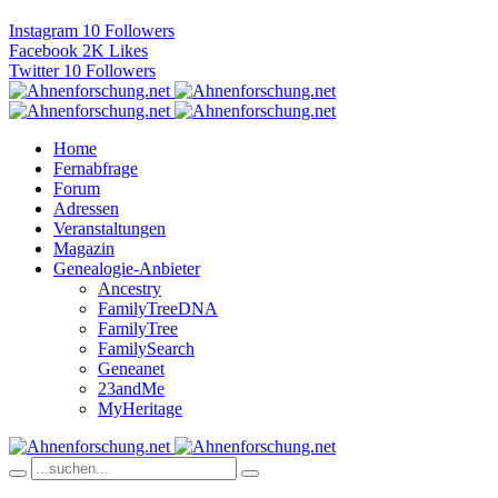
Instagram
10
Followers
Facebook
2K
Likes
Twitter
10
Followers
Home
Fernabfrage
Forum
Adressen
Veranstaltungen
Magazin
Genealogie-Anbieter
Ancestry
FamilyTreeDNA
FamilyTree
FamilySearch
Geneanet
23andMe
MyHeritage