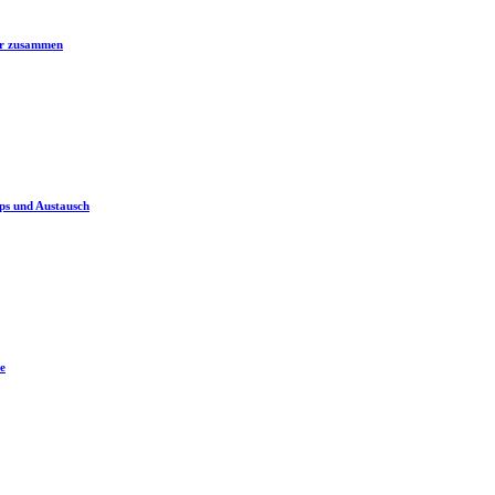
er zusammen
ps und Austausch
e