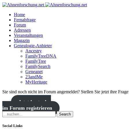
Home
Fernabfrage
Forum
Adressen
Veranstaltungen
Magazin
Genealogie-Anbieter
Ancestry
FamilyTreeDNA
FamilyTree
FamilySearch
Geneanet
23andMe
MyHeritage
Sie sind noch nicht im Forum angemeldet? Stellen Sie jetzt ihre Frag
Jetzt kostenlos
im Forum registrieren
Search
Social Links