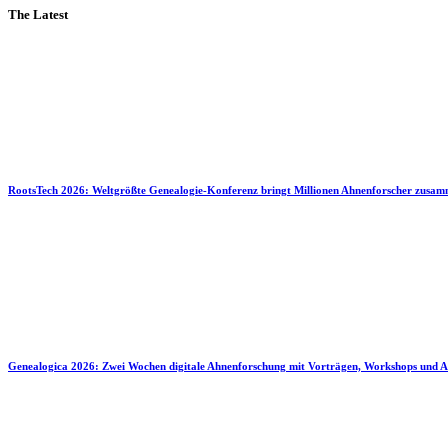
The Latest
RootsTech 2026: Weltgrößte Genealogie-Konferenz bringt Millionen Ahnenforscher zusa
Genealogica 2026: Zwei Wochen digitale Ahnenforschung mit Vorträgen, Workshops und A