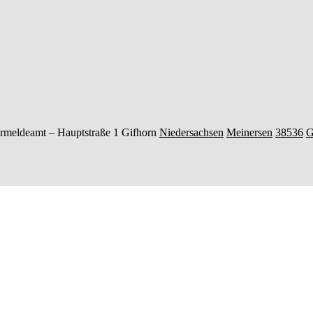
rmeldeamt –
Hauptstraße 1
Gifhorn
Niedersachsen
Meinersen
38536
G