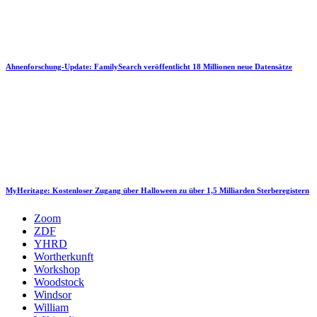
Ahnenforschung-Update: FamilySearch veröffentlicht 18 Millionen neue Datensätze
MyHeritage: Kostenloser Zugang über Halloween zu über 1,5 Milliarden Sterberegistern
Zoom
ZDF
YHRD
Wortherkunft
Workshop
Woodstock
Windsor
William