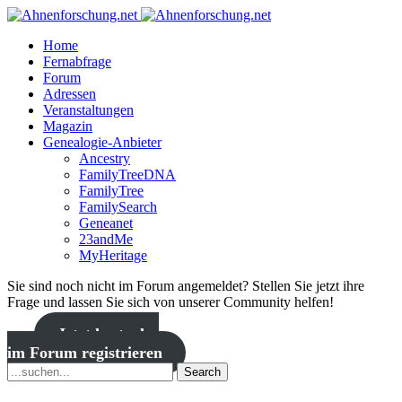
Home
Fernabfrage
Forum
Adressen
Veranstaltungen
Magazin
Genealogie-Anbieter
Ancestry
FamilyTreeDNA
FamilyTree
FamilySearch
Geneanet
23andMe
MyHeritage
Sie sind noch nicht im Forum angemeldet? Stellen Sie jetzt ihre
Frage und lassen Sie sich von unserer Community helfen!
Jetzt kostenlos
im Forum registrieren
Search