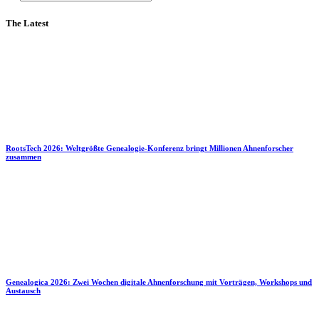
The Latest
RootsTech 2026: Weltgrößte Genealogie-Konferenz bringt Millionen Ahnenforscher
zusammen
Genealogica 2026: Zwei Wochen digitale Ahnenforschung mit Vorträgen, Workshops und
Austausch