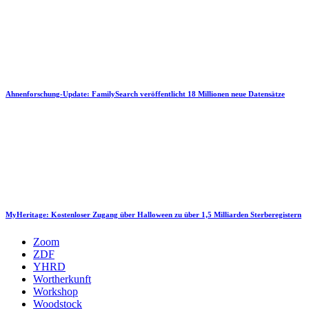
Ahnenforschung-Update: FamilySearch veröffentlicht 18 Millionen neue Datensätze
MyHeritage: Kostenloser Zugang über Halloween zu über 1,5 Milliarden Sterberegistern
Zoom
ZDF
YHRD
Wortherkunft
Workshop
Woodstock