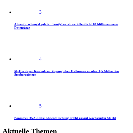
3
Ahnenforschung-Update: FamilySearch veröffentlicht 18 Millionen neue
Datensätze
4
MyHeritage: Kostenloser Zugang über Halloween zu über 1,5 Milliarden
Sterberegistern
5
Boom bei DNA-Tests: Ahnenforschung erlebt rasant wachsenden Markt
Aktuelle Themen