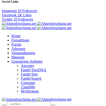
Social Links
Instagram
10
Followers
Facebook
2K
Likes
Twitter
10
Followers
Home
Fernabfrage
Forum
Adressen
Veranstaltungen
Magazin
Genealogie-Anbieter
Ancestry
FamilyTreeDNA
FamilyTree
FamilySearch
Geneanet
23andMe
MyHeritage