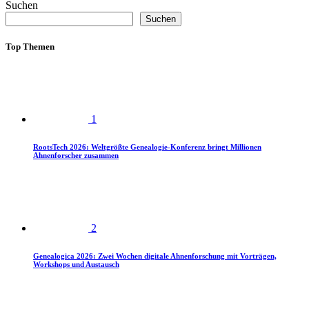
Suchen
Suchen
Top Themen
1
RootsTech 2026: Weltgrößte Genealogie-Konferenz bringt Millionen
Ahnenforscher zusammen
2
Genealogica 2026: Zwei Wochen digitale Ahnenforschung mit Vorträgen,
Workshops und Austausch