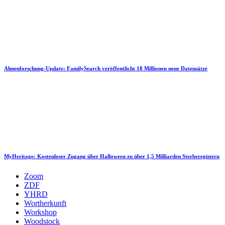
Ahnenforschung-Update: FamilySearch veröffentlicht 18 Millionen neue Datensätze
MyHeritage: Kostenloser Zugang über Halloween zu über 1,5 Milliarden Sterberegistern
Zoom
ZDF
YHRD
Wortherkunft
Workshop
Woodstock