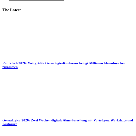
The Latest
RootsTech 2026: Weltgrößte Genealogie-Konferenz bringt Millionen Ahnenforscher
zusammen
Genealogica 2026: Zwei Wochen digitale Ahnenforschung mit Vorträgen, Workshops und
Austausch