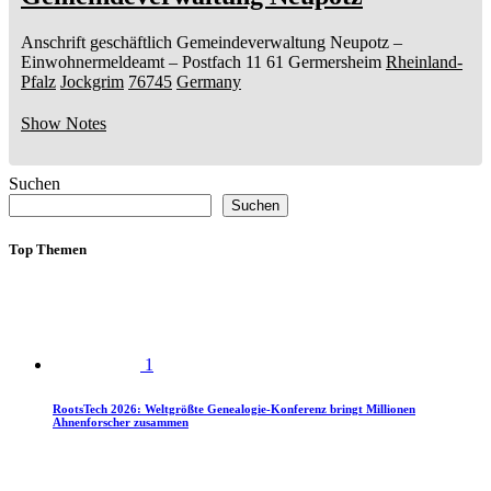
Anschrift geschäftlich
Gemeindeverwaltung Neupotz
–
Einwohnermeldeamt –
Postfach 11 61
Germersheim
Rheinland-
Pfalz
Jockgrim
76745
Germany
Show Notes
Suchen
Suchen
Top Themen
1
RootsTech 2026: Weltgrößte Genealogie-Konferenz bringt Millionen
Ahnenforscher zusammen