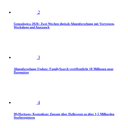
2
Genealogica 2026: Zwei Wochen digitale Ahnenforschung mit Vorträgen,
Workshops und Austausch
3
Ahnenforschung-Update: FamilySearch veröffentlicht 18 Millionen neue
Datensätze
4
MyHeritage: Kostenloser Zugang über Halloween zu über 1,5 Milliarden
Sterberegistern