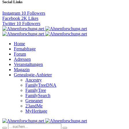
Social Links
Instagram
10
Followers
Facebook
2K
Likes
Twitter
10
Followers
Home
Fernabfrage
Forum
Adressen
Veranstaltungen
Magazin
Genealogie-Anbieter
Ancestry
FamilyTreeDNA
FamilyTree
FamilySearch
Geneanet
23andMe
MyHeritage