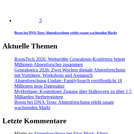
5
Boom bei DNA-Tests: Ahnenforschung erlebt rasant wachsenden Markt
Aktuelle Themen
RootsTech 2026: Weltgrößte Genealogie-Konferenz bringt
Millionen Ahnenforscher zusammen
Genealogica 2026: Zwei Wochen digitale Ahnenforschung
mit Vorträgen, Workshops und Austausch
Ahnenforschung-Update: FamilySearch veröffentlicht 18
Millionen neue Datensätze
MyHeritage: Kostenloser Zugang über Halloween zu über 1,5
Milliarden Sterberegistern
Boom bei DNA-Tests: Ahnenforschung erlebt rasant
wachsenden Markt
Letzte Kommentare
Martin
zu
Ahnenforschung bei Elon Musk: Eltern,