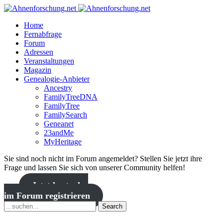
Home
Fernabfrage
Forum
Adressen
Veranstaltungen
Magazin
Genealogie-Anbieter
Ancestry
FamilyTreeDNA
FamilyTree
FamilySearch
Geneanet
23andMe
MyHeritage
Sie sind noch nicht im Forum angemeldet? Stellen Sie jetzt ihre
Frage und lassen Sie sich von unserer Community helfen!
Jetzt kostenlos
im Forum registrieren
Search