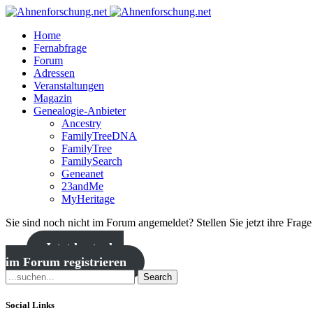
Home
Fernabfrage
Forum
Adressen
Veranstaltungen
Magazin
Genealogie-Anbieter
Ancestry
FamilyTreeDNA
FamilyTree
FamilySearch
Geneanet
23andMe
MyHeritage
Sie sind noch nicht im Forum angemeldet? Stellen Sie jetzt ihre Frag
Jetzt kostenlos
im Forum registrieren
Search
Social Links