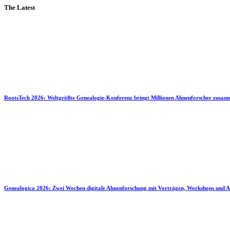
The Latest
RootsTech 2026: Weltgrößte Genealogie-Konferenz bringt Millionen Ahnenforscher zusa
Genealogica 2026: Zwei Wochen digitale Ahnenforschung mit Vorträgen, Workshops und A