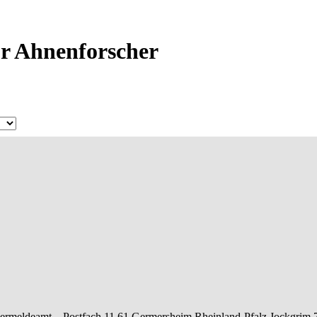
ür Ahnenforscher
ermeldeamt –
Postfach 11 61
Germersheim
Rheinland-Pfalz
Jockgrim