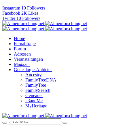
Instagram
10
Followers
Facebook
2K
Likes
Twitter
10
Followers
Home
Fernabfrage
Forum
Adressen
Veranstaltungen
Magazin
Genealogie-Anbieter
Ancestry
FamilyTreeDNA
FamilyTree
FamilySearch
Geneanet
23andMe
MyHeritage