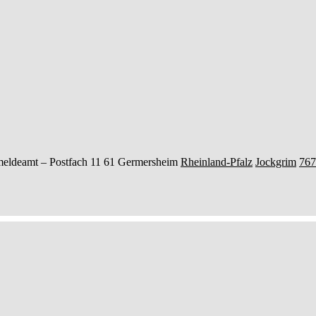
eldeamt –
Postfach 11 61
Germersheim
Rheinland-Pfalz
Jockgrim
767