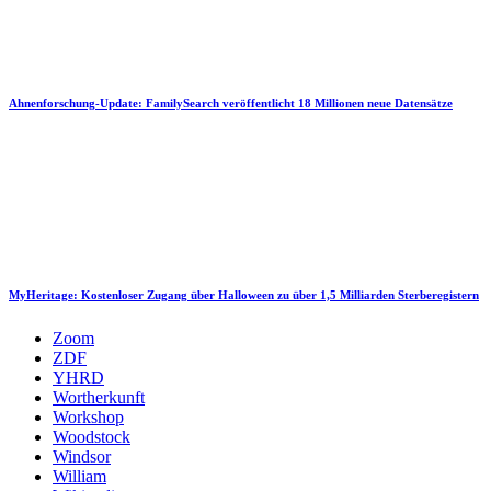
Ahnenforschung-Update: FamilySearch veröffentlicht 18 Millionen neue Datensätze
MyHeritage: Kostenloser Zugang über Halloween zu über 1,5 Milliarden Sterberegistern
Zoom
ZDF
YHRD
Wortherkunft
Workshop
Woodstock
Windsor
William